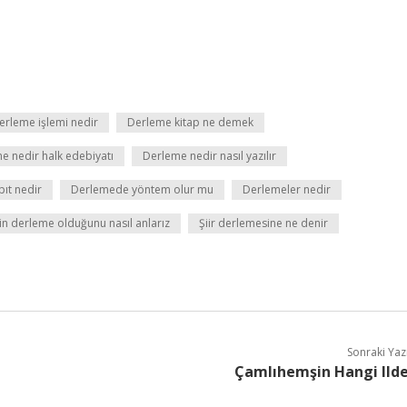
erleme işlemi nedir
Derleme kitap ne demek
e nedir halk edebiyatı
Derleme nedir nasıl yazılır
ıt nedir
Derlemede yöntem olur mu
Derlemeler nedir
n derleme olduğunu nasıl anlarız
Şiir derlemesine ne denir
Sonraki Yaz
Çamlıhemşin Hangi Ild