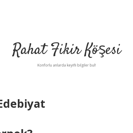
Rahat Fikir Köşesi
Konforlu anlarda keyifli bilgiler bul!
Edebiyat