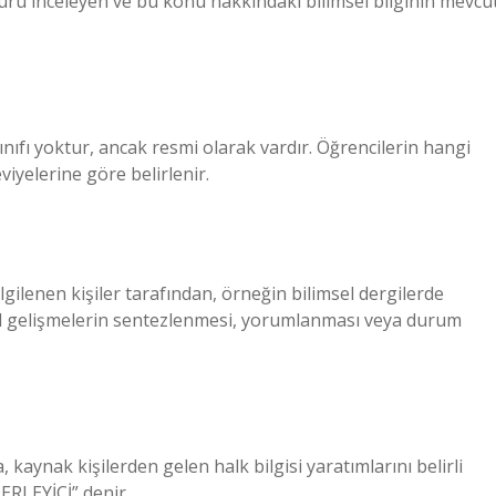
türü inceleyen ve bu konu hakkındaki bilimsel bilginin mevcu
ınıfı yoktur, ancak resmi olarak vardır. Öğrencilerin hangi
viyelerine göre belirlenir.
lgilenen kişiler tarafından, örneğin bilimsel dergilerde
el gelişmelerin sentezlenmesi, yorumlanması veya durum
 kaynak kişilerden gelen halk bilgisi yaratımlarını belirli
ERLEYİCİ” denir.