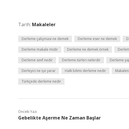
Tarih:
Makaleler
Derleme çalışması ne demek
Derleme eser ne demek
D
Derleme makale midir
Derleme ne demek örnek
Derlem
Derleme sınıf nedir
Derleme türleri nelerdir
Derleme yap
Derleyici ne işe yarar
Halk bilimi derleme nedir
Makaleni
Türkçede derleme nedir
Önceki Yazı
Gebelikte Aşerme Ne Zaman Başlar