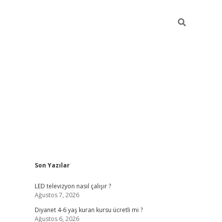
Sidebar
Son Yazılar
ilbet yeni giriş
ilbet yeni giriş
grandoperabet
betexper
LED televizyon nasıl çalışır ?
Ağustos 7, 2026
Diyanet 4-6 yaş kuran kursu ücretli mi ?
Ağustos 6, 2026