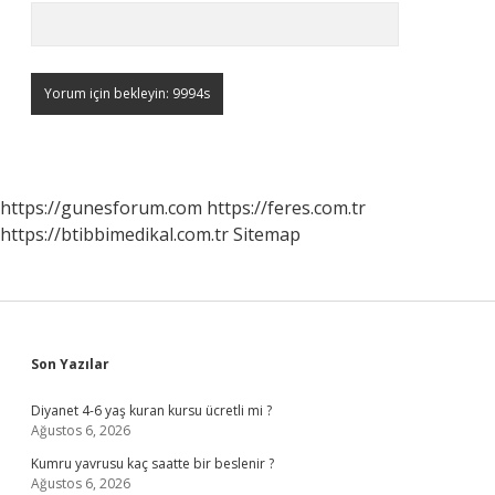
https://gunesforum.com
https://feres.com.tr
https://btibbimedikal.com.tr
Sitemap
Sidebar
Son Yazılar
Diyanet 4-6 yaş kuran kursu ücretli mi ?
Ağustos 6, 2026
Kumru yavrusu kaç saatte bir beslenir ?
Ağustos 6, 2026