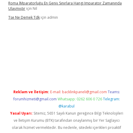
Roma İMparatorluğu En Geniş Sınırlara Hangi Imparator Zamanında
Ulaşmıştır
için
Nil
Tse Ne Demek Tdk
için
admin
exper
Reklam ve İletişim:
E-mail:
backlinkpaneli@gmail.com
Teams:
forumhizmeti@gmail.com
Whatsapp: 0262 606 0 726
Telegram:
@karabul
Yasal Uyarı:
Sitemiz, 5651 Sayılı Kanun gereğince Bilgi Teknolojileri
ve İletişim Kurumu (BTK) tarafından onaylanmış bir Yer Sağlayıcı
olarak hizmet vermektedir. Bu nedenle, sitedeki içerikleri proaktif