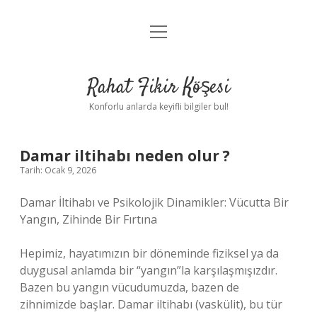
menüyü
Anasayfa
aç
Gizlilik Politikası
Rahat Fikir Köşesi
Yasal Uyarı
Konforlu anlarda keyifli bilgiler bul!
Hakkımızda
Damar iltihabı neden olur ?
Tarih: Ocak 9, 2026
Damar İltihabı ve Psikolojik Dinamikler: Vücutta Bir
Yangın, Zihinde Bir Fırtına
Hepimiz, hayatımızın bir döneminde fiziksel ya da
duygusal anlamda bir “yangın”la karşılaşmışızdır.
Bazen bu yangın vücudumuzda, bazen de
zihnimizde başlar. Damar iltihabı (vaskülit), bu tür