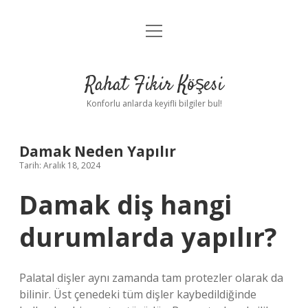
menüyü
Anasayfa
aç
Gizlilik Politikası
Rahat Fikir Köşesi
Yasal Uyarı
Konforlu anlarda keyifli bilgiler bul!
Hakkımızda
Damak Neden Yapılır
Tarih: Aralık 18, 2024
Damak diş hangi
durumlarda yapılır?
Palatal dişler aynı zamanda tam protezler olarak da
bilinir. Üst çenedeki tüm dişler kaybedildiğinde