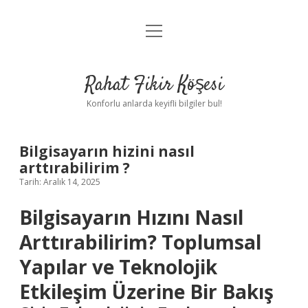
menüyü
Anasayfa
aç
Gizlilik Politikası
Rahat Fikir Köşesi
Yasal Uyarı
Konforlu anlarda keyifli bilgiler bul!
Hakkımızda
Bilgisayarın hizini nasıl
arttırabilirim ?
Tarih: Aralık 14, 2025
Bilgisayarın Hızını Nasıl
Arttırabilirim? Toplumsal
Yapılar ve Teknolojik
Etkileşim Üzerine Bir Bakış