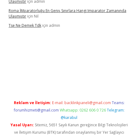
Ulaşmıştır
için
admin
Roma İMparatorluğu En Geniş Sınırlara Hangi Imparator Zamanında
Ulaşmıştır
için
Nil
Tse Ne Demek Tdk
için
admin
texper
Reklam ve İletişim:
E-mail:
backlinkpaneli@gmail.com
Teams:
forumhizmeti@gmail.com
Whatsapp: 0262 606 0 726
Telegram:
@karabul
Yasal Uyarı:
Sitemiz, 5651 Sayılı Kanun gereğince Bilgi Teknolojileri
ve İletişim Kurumu (BTK) tarafından onaylanmış bir Yer Sağlayıcı