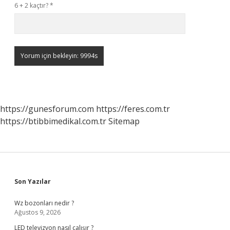
6 + 2 kaçtır?
*
https://gunesforum.com
https://feres.com.tr
https://btibbimedikal.com.tr
Sitemap
Sidebar
Son Yazılar
Wz bozonları nedir ?
Ağustos 9, 2026
LED televizyon nasıl çalışır ?