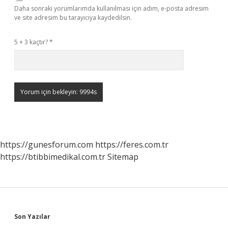
Daha sonraki yorumlarımda kullanılması için adım, e-posta adresim
ve site adresim bu tarayıcıya kaydedilsin.
5 + 3 kaçtır?
*
https://gunesforum.com
https://feres.com.tr
https://btibbimedikal.com.tr
Sitemap
Sidebar
Son Yazılar