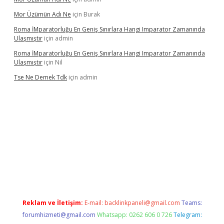
Mor Üzümün Adı Ne
için
Burak
Roma İMparatorluğu En Geniş Sınırlara Hangi Imparator Zamanında
Ulaşmıştır
için
admin
Roma İMparatorluğu En Geniş Sınırlara Hangi Imparator Zamanında
Ulaşmıştır
için
Nil
Tse Ne Demek Tdk
için
admin
per
Reklam ve İletişim:
E-mail:
backlinkpaneli@gmail.com
Teams:
forumhizmeti@gmail.com
Whatsapp: 0262 606 0 726
Telegram: