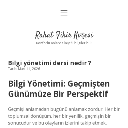
menüyü
Anasayfa
aç
Gizlilik Politikası
Rahat Fikir Köşesi
Yasal Uyarı
Konforlu anlarda keyifli bilgiler bul!
Hakkımızda
Bilgi yönetimi dersi nedir ?
Tarih: Mart 11, 2026
Bilgi Yönetimi: Geçmişten
Günümüze Bir Perspektif
Geçmişi anlamadan bugünü anlamak zordur. Her bir
toplumsal dönüşüm, her bir yenilik, geçmişin bir
sonucudur ve bu olayların izlerini takip etmek,