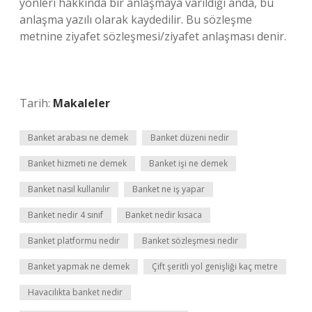
yönleri hakkında bir anlaşmaya varıldığı anda, bu
anlaşma yazılı olarak kaydedilir. Bu sözleşme
metnine ziyafet sözleşmesi/ziyafet anlaşması denir.
Tarih:
Makaleler
Banket arabası ne demek
Banket düzeni nedir
Banket hizmeti ne demek
Banket işi ne demek
Banket nasıl kullanılır
Banket ne iş yapar
Banket nedir 4 sınıf
Banket nedir kısaca
Banket platformu nedir
Banket sözleşmesi nedir
Banket yapmak ne demek
Çift şeritli yol genişliği kaç metre
Havacılıkta banket nedir