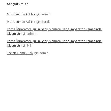
Son yorumlar
Mor Üzümün Adı Ne
için
admin
Mor Üzümün Adı Ne
için
Burak
Roma İMparatorluğu En Geniş Sınırlara Hangi Imparator Zamanında
Ulaşmıştır
için
admin
Roma İMparatorluğu En Geniş Sınırlara Hangi Imparator Zamanında
Ulaşmıştır
için
Nil
Tse Ne Demek Tdk
için
admin
et yeni giriş
grandoperabet
betexper