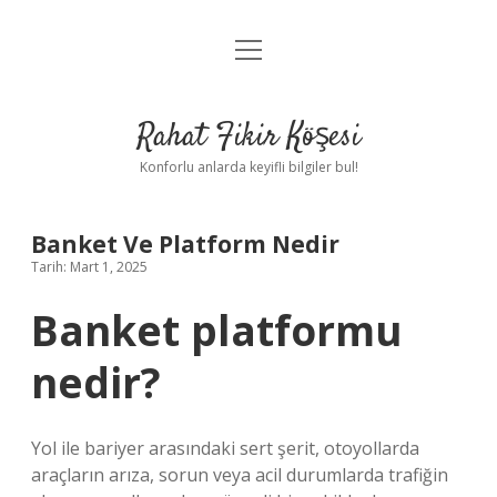
menüyü
Anasayfa
aç
Gizlilik Politikası
Rahat Fikir Köşesi
Yasal Uyarı
Konforlu anlarda keyifli bilgiler bul!
Hakkımızda
Banket Ve Platform Nedir
Tarih: Mart 1, 2025
Banket platformu
nedir?
Yol ile bariyer arasındaki sert şerit, otoyollarda
araçların arıza, sorun veya acil durumlarda trafiğin