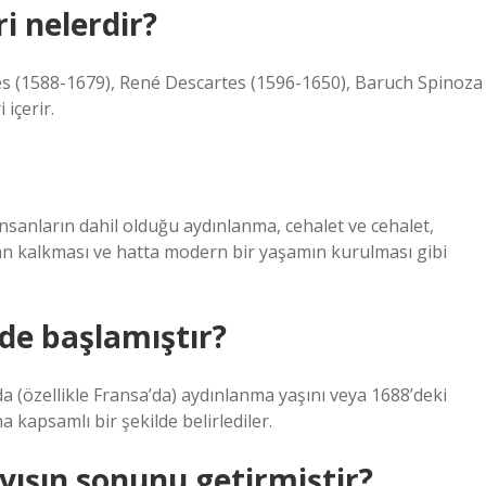
i nelerdir?
 (1588-1679), René Descartes (1596-1650), Baruch Spinoza
 içerir.
insanların dahil olduğu aydınlanma, cehalet ve cehalet,
adan kalkması ve hatta modern bir yaşamın kurulması gibi
de başlamıştır?
da (özellikle Fransa’da) aydınlanma yaşını veya 1688’deki
kapsamlı bir şekilde belirlediler.
yışın sonunu getirmiştir?