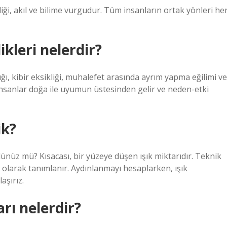
liği, akıl ve bilime vurgudur. Tüm insanların ortak yönleri he
ikleri nelerdir?
lığı, kibir eksikliği, muhalefet arasında ayrım yapma eğilimi ve
ş insanlar doğa ile uyumun üstesinden gelir ve neden-etki
ik?
nüz mü? Kısacası, bir yüzeye düşen ışık miktarıdır. Teknik
 olarak tanımlanır. Aydınlanmayı hesaplarken, ışık
aşırız.
rı nelerdir?