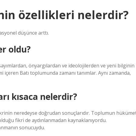
n özellikleri nelerdir?
rasyonel düşünce arttı.
r oldu?
sayımlardan, önyargılardan ve ideolojilerden ve yeni bilginin
mi içeren Batı toplumunda zamanı tanımlar. Aynı zamanda,
rı kısaca nelerdir?
fikrinin neredeyse doğrudan sonuçlarıdır. Toplumun hüküme
 olduğu fikri de aydınlanmadan kaynaklanıyordu.
lanmanın sonucuydu.