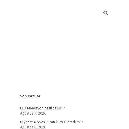
Sidebar
Son Yazılar
ilbet yeni giriş
ilbet yeni giriş
grandoperabet
betexper
LED televizyon nasıl çalışır ?
Ağustos 7, 2026
Diyanet 4-6 yaş kuran kursu ücretli mi ?
Ağustos 6, 2026