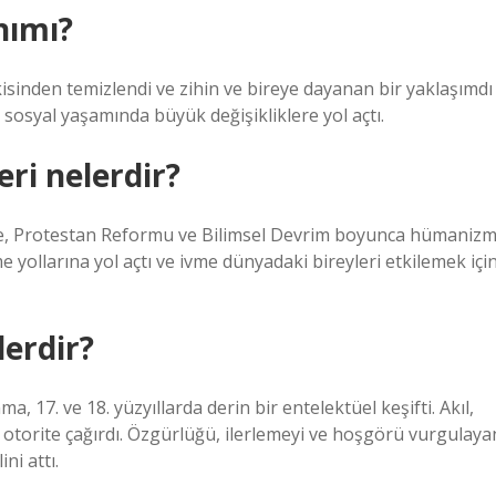
nımı?
tkisinden temizlendi ve zihin ve bireye dayanan bir yaklaşımdı
sosyal yaşamında büyük değişikliklere yol açtı.
ri nelerdir?
e, Protestan Reformu ve Bilimsel Devrim boyunca hümaniz
yollarına yol açtı ve ivme dünyadaki bireyleri etkilemek içi
lerdir?
, 17. ve 18. yüzyıllarda derin bir entelektüel keşifti. Akıl,
 otorite çağırdı. Özgürlüğü, ilerlemeyi ve hoşgörü vurgulaya
ni attı.