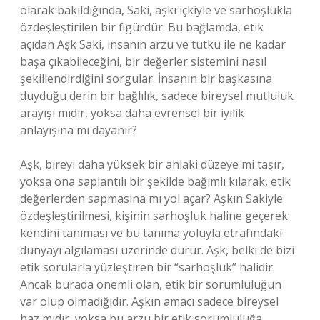
olarak bakıldığında, Saki, aşkı içkiyle ve sarhoşlukla
özdeşleştirilen bir figürdür. Bu bağlamda, etik
açıdan Aşk Saki, insanın arzu ve tutku ile ne kadar
başa çıkabileceğini, bir değerler sistemini nasıl
şekillendirdiğini sorgular. İnsanın bir başkasına
duyduğu derin bir bağlılık, sadece bireysel mutluluk
arayışı mıdır, yoksa daha evrensel bir iyilik
anlayışına mı dayanır?
Aşk, bireyi daha yüksek bir ahlaki düzeye mi taşır,
yoksa ona saplantılı bir şekilde bağımlı kılarak, etik
değerlerden sapmasına mı yol açar? Aşkın Sakiyle
özdeşleştirilmesi, kişinin sarhoşluk haline geçerek
kendini tanıması ve bu tanıma yoluyla etrafındaki
dünyayı algılaması üzerinde durur. Aşk, belki de bizi
etik sorularla yüzleştiren bir “sarhoşluk” halidir.
Ancak burada önemli olan, etik bir sorumluluğun
var olup olmadığıdır. Aşkın amacı sadece bireysel
haz mıdır, yoksa bu arzu bir etik sorumluluğa,