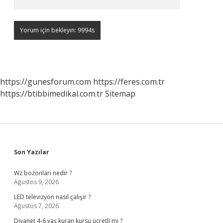
https://gunesforum.com
https://feres.com.tr
https://btibbimedikal.com.tr
Sitemap
Sidebar
Son Yazılar
Wz bozonları nedir ?
Ağustos 9, 2026
LED televizyon nasıl çalışır ?
Ağustos 7, 2026
Diyanet 4-6 yaş kuran kursu ücretli mi ?