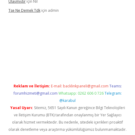
Ulaşmıştır
için
Nil
Tse Ne Demek Tdk
için
admin
texper
Reklam ve İletişim:
E-mail:
backlinkpaneli@gmail.com
Teams:
forumhizmeti@gmail.com
Whatsapp: 0262 606 0 726
Telegram:
@karabul
Yasal Uyarı:
Sitemiz, 5651 Sayılı Kanun gereğince Bilgi Teknolojileri
ve İletişim Kurumu (BTK) tarafından onaylanmış bir Yer Sağlayıcı
olarak hizmet vermektedir. Bu nedenle, sitedeki içerikleri proaktif
olarak denetleme veya araştırma yükümlülüğümüz bulunmamaktadır.