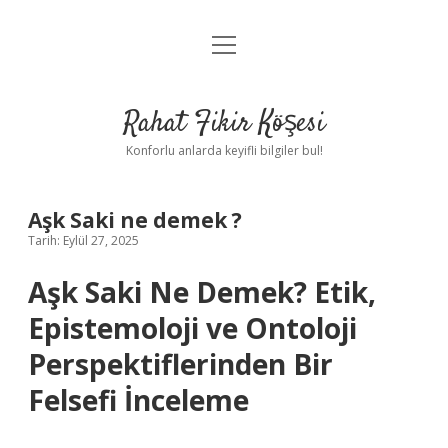
menüyü
Anasayfa
aç
Gizlilik Politikası
Rahat Fikir Köşesi
Yasal Uyarı
Konforlu anlarda keyifli bilgiler bul!
Hakkımızda
Aşk Saki ne demek ?
Tarih: Eylül 27, 2025
Aşk Saki Ne Demek? Etik,
Epistemoloji ve Ontoloji
Perspektiflerinden Bir
Felsefi İnceleme