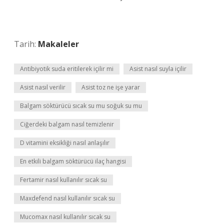
Tarih:
Makaleler
Antibiyotik suda eritilerek içilir mi
Asist nasıl suyla içilir
Asist nasıl verilir
Asist toz ne işe yarar
Balgam söktürücü sıcak su mu soğuk su mu
Ciğerdeki balgam nasıl temizlenir
D vitamini eksikliği nasıl anlaşılır
En etkili balgam söktürücü ilaç hangisi
Fertamir nasıl kullanılır sıcak su
Maxdefend nasıl kullanılır sıcak su
Mucomax nasıl kullanılır sıcak su