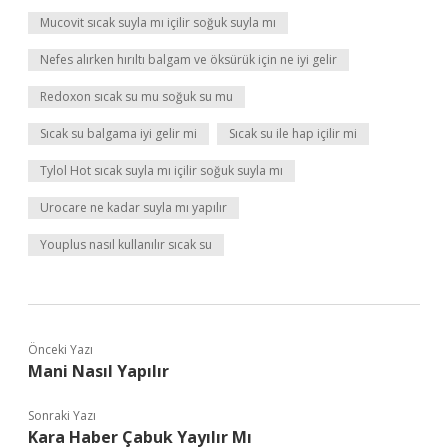
Mucovit sıcak suyla mı içilir soğuk suyla mı
Nefes alırken hırıltı balgam ve öksürük için ne iyi gelir
Redoxon sıcak su mu soğuk su mu
Sıcak su balgama iyi gelir mi
Sıcak su ile hap içilir mi
Tylol Hot sıcak suyla mı içilir soğuk suyla mı
Urocare ne kadar suyla mı yapılır
Youplus nasıl kullanılır sıcak su
Önceki Yazı
Mani Nasıl Yapılır
Sonraki Yazı
Kara Haber Çabuk Yayılır Mı