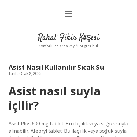
menüyü
Anasayfa
aç
Gizlilik Politikası
Rahat Fikir Köşesi
Yasal Uyarı
Konforlu anlarda keyifli bilgiler bul!
Hakkımızda
Asist Nasıl Kullanılır Sıcak Su
Tarih: Ocak 8, 2025
Asist nasıl suyla
içilir?
Asist Plus 600 mg tablet: Bu ilaç ılık veya soğuk suyla
alınabilir. Afebryl tablet: Bu ilaç ılık veya soğuk suyla