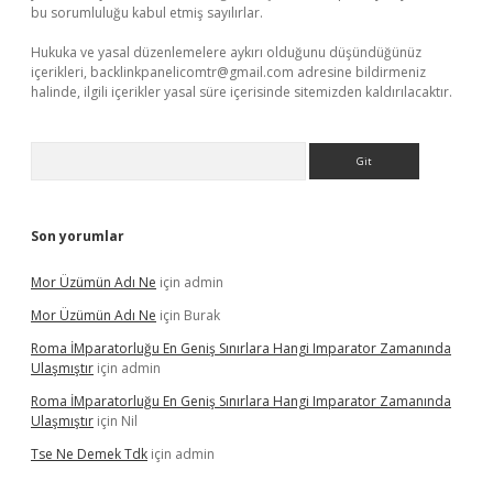
bu sorumluluğu kabul etmiş sayılırlar.
Hukuka ve yasal düzenlemelere aykırı olduğunu düşündüğünüz
içerikleri,
backlinkpanelicomtr@gmail.com
adresine bildirmeniz
halinde, ilgili içerikler yasal süre içerisinde sitemizden kaldırılacaktır.
Arama
Son yorumlar
Mor Üzümün Adı Ne
için
admin
Mor Üzümün Adı Ne
için
Burak
Roma İMparatorluğu En Geniş Sınırlara Hangi Imparator Zamanında
Ulaşmıştır
için
admin
Roma İMparatorluğu En Geniş Sınırlara Hangi Imparator Zamanında
Ulaşmıştır
için
Nil
Tse Ne Demek Tdk
için
admin