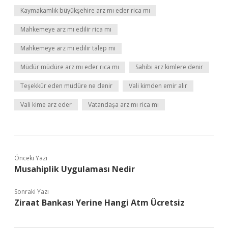
Kaymakamlık büyükşehire arz mı eder rica mı
Mahkemeye arz mı edilir rica mı
Mahkemeye arz mı edilir talep mi
Müdür müdüre arz mı eder rica mı
Sahibi arz kimlere denir
Teşekkür eden müdüre ne denir
Vali kimden emir alır
Vali kime arz eder
Vatandaşa arz mı rica mı
Önceki Yazı
Musahiplik Uygulaması Nedir
Sonraki Yazı
Ziraat Bankası Yerine Hangi Atm Ücretsiz