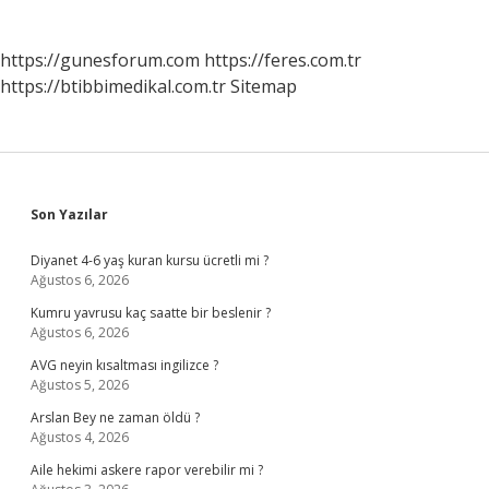
https://gunesforum.com
https://feres.com.tr
https://btibbimedikal.com.tr
Sitemap
Sidebar
Son Yazılar
Diyanet 4-6 yaş kuran kursu ücretli mi ?
Ağustos 6, 2026
Kumru yavrusu kaç saatte bir beslenir ?
Ağustos 6, 2026
AVG neyin kısaltması ingilizce ?
Ağustos 5, 2026
Arslan Bey ne zaman öldü ?
Ağustos 4, 2026
Aile hekimi askere rapor verebilir mi ?