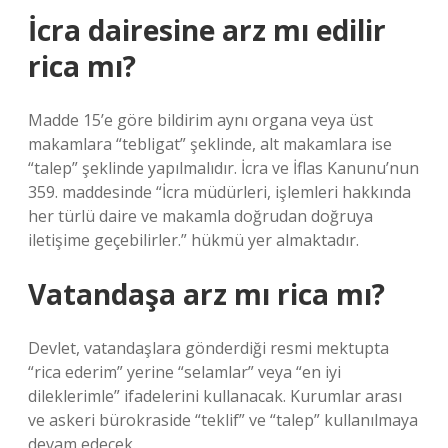
İcra dairesine arz mı edilir
rica mı?
Madde 15’e göre bildirim aynı organa veya üst
makamlara “tebligat” şeklinde, alt makamlara ise
“talep” şeklinde yapılmalıdır. İcra ve İflas Kanunu’nun
359. maddesinde “İcra müdürleri, işlemleri hakkında
her türlü daire ve makamla doğrudan doğruya
iletişime geçebilirler.” hükmü yer almaktadır.
Vatandaşa arz mı rica mı?
Devlet, vatandaşlara gönderdiği resmi mektupta
“rica ederim” yerine “selamlar” veya “en iyi
dileklerimle” ifadelerini kullanacak. Kurumlar arası
ve askeri bürokraside “teklif” ve “talep” kullanılmaya
devam edecek.