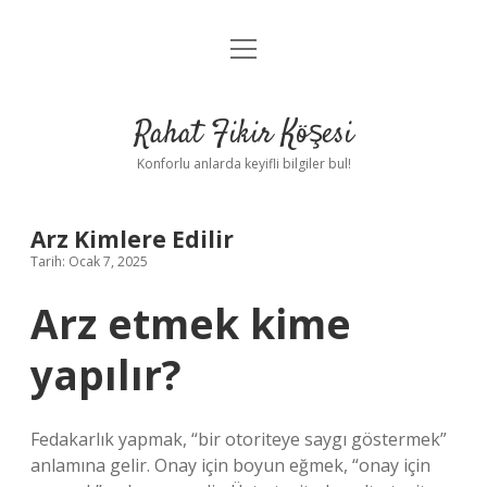
menüyü
Anasayfa
aç
Gizlilik Politikası
Rahat Fikir Köşesi
Yasal Uyarı
Konforlu anlarda keyifli bilgiler bul!
Hakkımızda
Arz Kimlere Edilir
Tarih: Ocak 7, 2025
Arz etmek kime
yapılır?
Fedakarlık yapmak, “bir otoriteye saygı göstermek”
anlamına gelir. Onay için boyun eğmek, “onay için