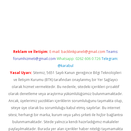
per
Reklam ve İletişim:
E-mail:
backlinkpaneli@gmail.com
Teams:
forumhizmeti@gmail.com
Whatsapp: 0262 606 0 726
Telegram:
@karabul
Yasal Uyarı:
Sitemiz, 5651 Sayılı Kanun gereğince Bilgi Teknolojileri
ve İletişim Kurumu (BTK) tarafından onaylanmış bir Yer Sağlayıcı
olarak hizmet vermektedir. Bu nedenle, sitedeki içerikleri proaktif
olarak denetleme veya araştırma yükümlülüğümüz bulunmamaktadır.
Ancak, üyelerimiz yazdıkları içeriklerin sorumluluğunu taşımakta olup,
siteye üye olarak bu sorumluluğu kabul etmiş sayılırlar. Bu internet
sitesi, herhangi bir marka, kurum veya şahıs şirketi ile hiçbir bağlantısı
bulunmamaktadır. Sitede yalnızca kendi hazırladığımız makaleler
paylaşılmaktadır. Burada yer alan içerikler haber niteliği taşımamakta