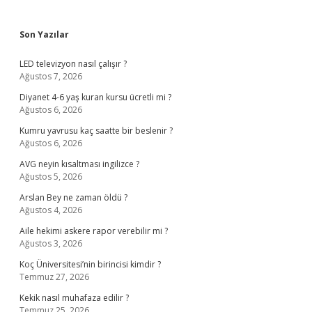
Sidebar
Son Yazılar
LED televizyon nasıl çalışır ?
Ağustos 7, 2026
Diyanet 4-6 yaş kuran kursu ücretli mi ?
Ağustos 6, 2026
Kumru yavrusu kaç saatte bir beslenir ?
Ağustos 6, 2026
AVG neyin kısaltması ingilizce ?
Ağustos 5, 2026
Arslan Bey ne zaman öldü ?
Ağustos 4, 2026
Aile hekimi askere rapor verebilir mi ?
Ağustos 3, 2026
Koç Üniversitesi’nin birincisi kimdir ?
Temmuz 27, 2026
Kekik nasıl muhafaza edilir ?
Temmuz 25, 2026