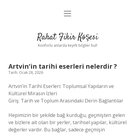
menüyü
Anasayfa
aç
Gizlilik Politikası
Rahat Fikir Köşesi
Yasal Uyarı
Konforlu anlarda keyifli bilgiler bul!
Hakkımızda
Artvin’in tarihi eserleri nelerdir ?
Tarih: Ocak 28, 2026
Artvin’in Tarihi Eserleri: Toplumsal Yapıların ve
Kültürel Mirasın İzleri
Giriş: Tarih ve Toplum Arasındaki Derin Bağlantılar
Hepimizin bir şekilde bağ kurduğu, geçmişten gelen
ve bizlere ait olan bir yerler, tarihsel yapılar, kültürel
değerler vardır. Bu bağlar, sadece geçmişin