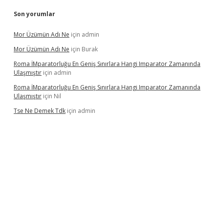
Son yorumlar
Mor Üzümün Adı Ne
için
admin
Mor Üzümün Adı Ne
için
Burak
Roma İMparatorluğu En Geniş Sınırlara Hangi Imparator Zamanında
Ulaşmıştır
için
admin
Roma İMparatorluğu En Geniş Sınırlara Hangi Imparator Zamanında
Ulaşmıştır
için
Nil
Tse Ne Demek Tdk
için
admin
eni giriş
grandoperabet
betexper