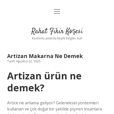
menüyü
Anasayfa
aç
Gizlilik Politikası
Rahat Fikir Köşesi
Yasal Uyarı
Konforlu anlarda keyifli bilgiler bul!
Hakkımızda
Artizan Makarna Ne Demek
Tarih: Ağustos 22, 2025
Artizan ürün ne
demek?
Artice ne anlama geliyor? Geleneksel yöntemleri
kullanan ve çok doğal bir şekilde pişiren insanlara