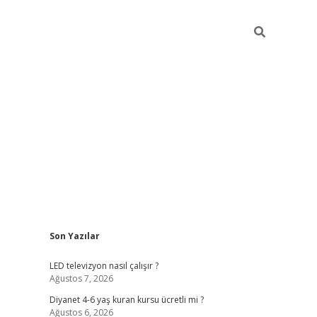
Sidebar
Son Yazılar
ilbet yeni giriş
ilbet yeni giriş
grandoperabet
betexper
LED televizyon nasıl çalışır ?
Ağustos 7, 2026
Diyanet 4-6 yaş kuran kursu ücretli mi ?
Ağustos 6, 2026