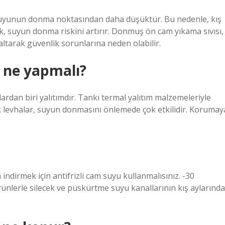
suyunun donma noktasından daha düşüktür. Bu nedenle, kış
, suyun donma riskini artırır. Donmuş ön cam yıkama sıvısı,
ltarak güvenlik sorunlarına neden olabilir.
 ne yapmalı?
rdan biri yalıtımdır. Tankı termal yalıtım malzemeleriyle
pük levhalar, suyun donmasını önlemede çok etkilidir. Korumay
 indirmek için antifrizli cam suyu kullanmalısınız. -30
ünlerle silecek ve püskürtme suyu kanallarının kış aylarında