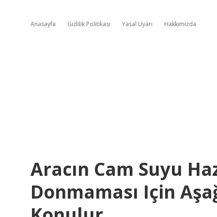
Anasayfa
Gizlilik Politikası
Yasal Uyarı
Hakkımızda
Aracın Cam Suyu Haz
Donmaması Için Aşağ
Konulur