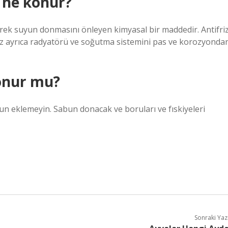
 ne konur?
erek suyun donmasını önleyen kimyasal bir maddedir. Antifri
riz ayrıca radyatörü ve soğutma sistemini pas ve korozyonda
konur mu?
un eklemeyin. Sabun donacak ve boruları ve fıskiyeleri
Sonraki Yaz