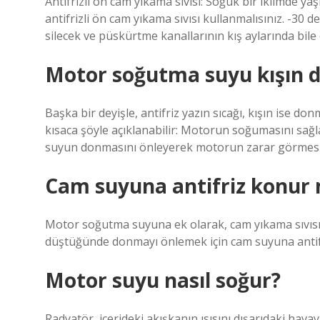
Antifrizli ön cam yıkama sıvısı: Soğuk bir iklimde ya
antifrizli ön cam yıkama sıvısı kullanmalısınız. -30 
silecek ve püskürtme kanallarının kış aylarında bile
Motor soğutma suyu kışın 
Başka bir deyişle, antifriz yazın sıcağı, kışın ise don
kısaca şöyle açıklanabilir: Motorun soğumasını sağla
suyun donmasını önleyerek motorun zarar görmesin
Cam suyuna antifriz konur
Motor soğutma suyuna ek olarak, cam yıkama sıvısınd
düştüğünde donmayı önlemek için cam suyuna antifri
Motor suyu nasıl soğur?
Radyatör, içerideki akışkanın ısısını dışarıdaki ha