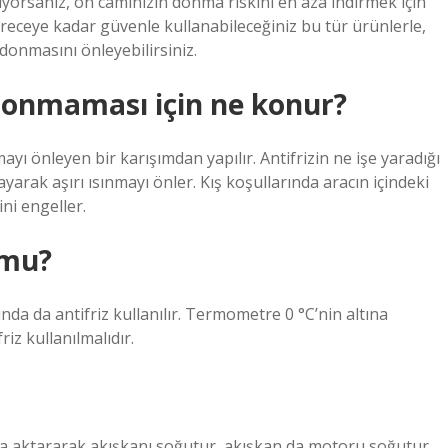
şıyorsanız, ön camınızın donma riskini en aza indirmek için
dereceye kadar güvenle kullanabileceğiniz bu tür ürünlerle,
 donmasını önleyebilirsiniz.
donmaması için ne konur?
mayı önleyen bir karışımdan yapılır. Antifrizin ne işe yaradığı
yarak aşırı ısınmayı önler. Kış koşullarında aracın içindeki
i engeller.
 mu?
a da antifriz kullanılır. Termometre 0 °C’nin altına
z kullanılmalıdır.
vaya aktararak akışkanı soğutur, akışkan da motoru soğutur.