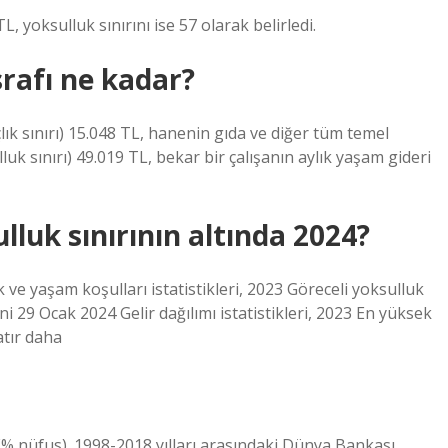
L, yoksulluk sınırını ise 57 olarak belirledi.
asrafı ne kadar?
açlık sınırı) 15.048 TL, hanenin gıda ve diğer tüm temel
uk sınırı) 49.019 TL, bekar bir çalışanın aylık yaşam gideri
lluk sınırının altında 2024?
e yaşam koşulları istatistikleri, 2023 Göreceli yoksulluk
 29 Ocak 2024 Gelir dağılımı istatistikleri, 2023 En yüksek
atır daha
(% nüfus). 1998-2018 yılları arasındaki Dünya Bankası