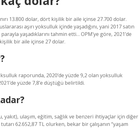
 kaç dolar?
rı 13.800 dolar, dört kişilik bir aile içinse 27.700 dolar.
slararası aşırı yoksulluk içinde yaşadığını, yani 2017 satın
 parayla yaşadıklarını tahmin etti… OPM’ye göre, 2021’de
işilik bir aile içinse 27 dolar.
r?
sulluk raporunda, 2020’de yüzde 9,2 olan yoksulluk
21’de yüzde 7,8’e düştüğü belirtildi.
kadar?
, yakıt), ulaşım, eğitim, sağlık ve benzeri ihtiyaçlar için diğer
 tutarı 62.652,87 TL olurken, bekar bir çalışanın “yaşam