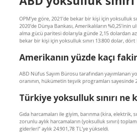
ABD yoksulluk sınırı
OPM’ye göre, 2021’de bekar bir kişi için yoksulluk sını
2020’de Dünya Bankası, Amerikalıların %0,25’inin ulu
alma gücü paritesi dolarıyla günde 2,15 dolardan az
bekar bir kişi için yoksulluk sınırı 13.800 dolar, dört k
Amerikanın yüzde kaçı faki
ABD Nüfus Sayım Bürosu tarafından yayımlanan yok
oranının, hükümetin teşvik programları sayesinde 20
Türkiye yoksulluk sınırı ne 
Gıda harcamaları ile giyim, barınma (kira, elektrik, su
zorunlu aylık harcamaların (yoksulluk sınırı) toplam
giderleri” aylık 24.901,78 TL’ye yükseldi.