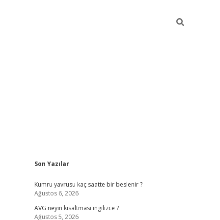
Sidebar
Son Yazılar
ilbet yeni giriş
ilbet yeni giriş
grandoperabet
betexpe
Kumru yavrusu kaç saatte bir beslenir ?
Ağustos 6, 2026
AVG neyin kısaltması ingilizce ?
Ağustos 5, 2026