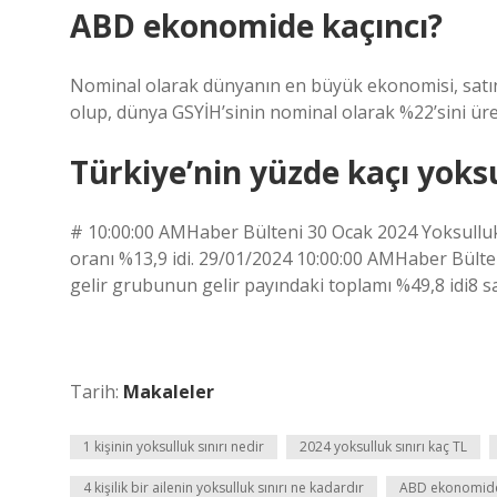
ABD ekonomide kaçıncı?
Nominal olarak dünyanın en büyük ekonomisi, satın 
olup, dünya GSYİH’sinin nominal olarak %22’sini ür
Türkiye’nin yüzde kaçı yoksu
# 10:00:00 AMHaber Bülteni 30 Ocak 2024 Yoksulluk v
oranı %13,9 idi. 29/01/2024 10:00:00 AMHaber Bülteni
gelir grubunun gelir payındaki toplamı %49,8 idi8 s
Tarih:
Makaleler
1 kişinin yoksulluk sınırı nedir
2024 yoksulluk sınırı kaç TL
4 kişilik bir ailenin yoksulluk sınırı ne kadardır
ABD ekonomide