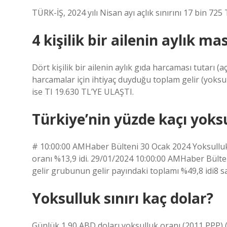
TÜRK-İŞ, 2024 yılı Nisan ayı açlık sınırını 17 bin 725 T
4 kişilik bir ailenin aylık m
Dört kişilik bir ailenin aylık gıda harcaması tutarı (
harcamalar için ihtiyaç duyduğu toplam gelir (yoksull
ise TI 19.630 TL’YE ULAŞTI.
Türkiye’nin yüzde kaçı yoksu
# 10:00:00 AMHaber Bülteni 30 Ocak 2024 Yoksulluk v
oranı %13,9 idi. 29/01/2024 10:00:00 AMHaber Bülteni
gelir grubunun gelir payındaki toplamı %49,8 idi8 s
Yoksulluk sınırı kaç dolar?
Günlük 1,90 ABD doları yoksulluk oranı (2011 PPP) 