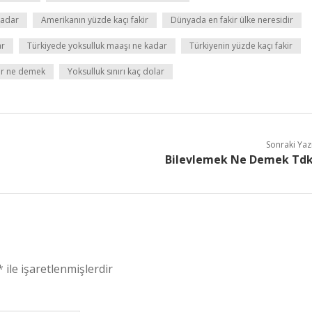
kadar
Amerikanın yüzde kaçı fakir
Dünyada en fakir ülke neresidir
ar
Türkiyede yoksulluk maaşı ne kadar
Türkiyenin yüzde kaçı fakir
ar ne demek
Yoksulluk sınırı kaç dolar
Sonraki Yaz
Bilevlemek Ne Demek Td
*
ile işaretlenmişlerdir