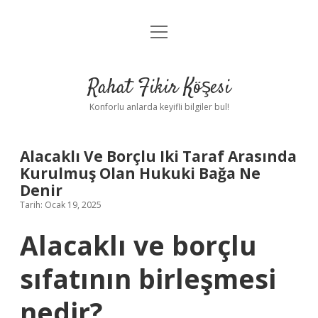
menüyü
Anasayfa
aç
Gizlilik Politikası
Rahat Fikir Köşesi
Yasal Uyarı
Konforlu anlarda keyifli bilgiler bul!
Hakkımızda
Alacaklı Ve Borçlu Iki Taraf Arasında
Kurulmuş Olan Hukuki Bağa Ne
Denir
Tarih: Ocak 19, 2025
Alacaklı ve borçlu
sıfatının birleşmesi
nedir?