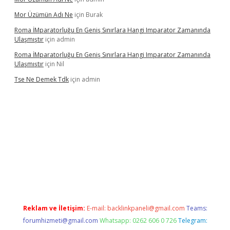
Mor Üzümün Adı Ne
için
Burak
Roma İMparatorluğu En Geniş Sınırlara Hangi Imparator Zamanında
Ulaşmıştır
için
admin
Roma İMparatorluğu En Geniş Sınırlara Hangi Imparator Zamanında
Ulaşmıştır
için
Nil
Tse Ne Demek Tdk
için
admin
er
Reklam ve İletişim:
E-mail:
backlinkpaneli@gmail.com
Teams:
forumhizmeti@gmail.com
Whatsapp: 0262 606 0 726
Telegram: