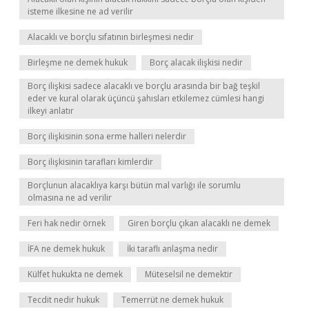
isteme ilkesine ne ad verilir
Alacaklı ve borçlu sıfatının birleşmesi nedir
Birleşme ne demek hukuk
Borç alacak ilişkisi nedir
Borç ilişkisi sadece alacaklı ve borçlu arasında bir bağ teşkil
eder ve kural olarak üçüncü şahısları etkilemez cümlesi hangi
ilkeyi anlatır
Borç ilişkisinin sona erme halleri nelerdir
Borç ilişkisinin tarafları kimlerdir
Borçlunun alacaklıya karşı bütün mal varlığı ile sorumlu
olmasına ne ad verilir
Feri hak nedir örnek
Giren borçlu çıkan alacaklı ne demek
İFA ne demek hukuk
İki taraflı anlaşma nedir
Külfet hukukta ne demek
Müteselsil ne demektir
Tecdit nedir hukuk
Temerrüt ne demek hukuk