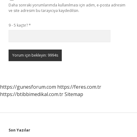
Daha sonraki yorumlarımda kullanılması için adım, e-posta adresim
ve site adresim bu tarayıcıya kaydedilsin.
9 - 5 kaçtır?
*
https://gunesforum.com
https://feres.com.tr
https://btibbimedikal.com.tr
Sitemap
Sidebar
Son Yazılar