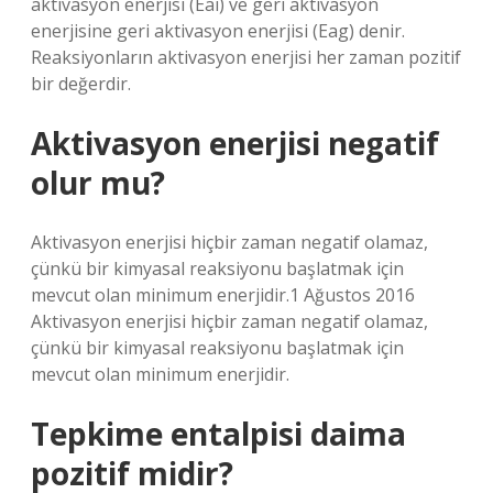
aktivasyon enerjisi (Eai) ve geri aktivasyon
enerjisine geri aktivasyon enerjisi (Eag) denir.
Reaksiyonların aktivasyon enerjisi her zaman pozitif
bir değerdir.
Aktivasyon enerjisi negatif
olur mu?
Aktivasyon enerjisi hiçbir zaman negatif olamaz,
çünkü bir kimyasal reaksiyonu başlatmak için
mevcut olan minimum enerjidir.1 Ağustos 2016
Aktivasyon enerjisi hiçbir zaman negatif olamaz,
çünkü bir kimyasal reaksiyonu başlatmak için
mevcut olan minimum enerjidir.
Tepkime entalpisi daima
pozitif midir?