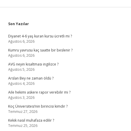
Sidebar
Son Yazılar
Diyanet 4-6 yaş kuran kursu ücretli mi ?
Ağustos 6, 2026
Kumru yavrusu kaç saatte bir beslenir ?
Ağustos 6, 2026
AVG neyin kısaltması ingilizce ?
Ağustos 5, 2026
Arslan Bey ne zaman öldü ?
Ağustos 4, 2026
Aile hekimi askere rapor verebilir mi ?
Ağustos 3, 2026
Koç Üniversitesi’nin birincisi kimdir ?
Temmuz 27, 2026
Kekik nasıl muhafaza edilir ?
Temmuz 25, 2026