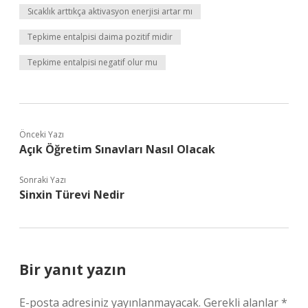
Sıcaklık arttıkça aktivasyon enerjisi artar mı
Tepkime entalpisi daima pozitif midir
Tepkime entalpisi negatif olur mu
Önceki Yazı
Açık Öğretim Sınavları Nasıl Olacak
Sonraki Yazı
Sinxin Türevi Nedir
Bir yanıt yazın
E-posta adresiniz yayınlanmayacak.
Gerekli alanlar
*