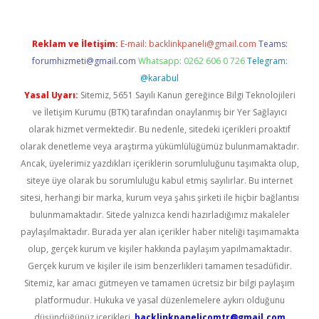
Reklam ve İletişim:
E-mail:
backlinkpaneli@gmail.com
Teams:
forumhizmeti@gmail.com
Whatsapp: 0262 606 0 726
Telegram:
@karabul
Yasal Uyarı:
Sitemiz, 5651 Sayılı Kanun gereğince Bilgi Teknolojileri
ve İletişim Kurumu (BTK) tarafından onaylanmış bir Yer Sağlayıcı
olarak hizmet vermektedir. Bu nedenle, sitedeki içerikleri proaktif
olarak denetleme veya araştırma yükümlülüğümüz bulunmamaktadır.
Ancak, üyelerimiz yazdıkları içeriklerin sorumluluğunu taşımakta olup,
siteye üye olarak bu sorumluluğu kabul etmiş sayılırlar. Bu internet
sitesi, herhangi bir marka, kurum veya şahıs şirketi ile hiçbir bağlantısı
bulunmamaktadır. Sitede yalnızca kendi hazırladığımız makaleler
paylaşılmaktadır. Burada yer alan içerikler haber niteliği taşımamakta
olup, gerçek kurum ve kişiler hakkında paylaşım yapılmamaktadır.
Gerçek kurum ve kişiler ile isim benzerlikleri tamamen tesadüfidir.
Sitemiz, kar amacı gütmeyen ve tamamen ücretsiz bir bilgi paylaşım
platformudur. Hukuka ve yasal düzenlemelere aykırı olduğunu
düşündüğünüz içerikleri,
backlinkpanelicomtr@gmail.com