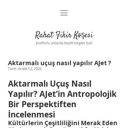
menüyü
Anasayfa
aç
Gizlilik Politikası
Rahat Fikir Köşesi
Yasal Uyarı
Konforlu anlarda keyifli bilgiler bul!
Hakkımızda
Aktarmalı uçuş nasıl yapılır AJet ?
Tarih: Aralık 12, 2025
Aktarmalı Uçuş Nasıl
Yapılır? AJet’in Antropolojik
Bir Perspektiften
İncelenmesi
Kültürlerin Çeşitliliğini Merak Eden