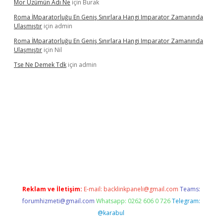
Mor Üzümün Adı Ne
için
Burak
Roma İMparatorluğu En Geniş Sınırlara Hangi Imparator Zamanında
Ulaşmıştır
için
admin
Roma İMparatorluğu En Geniş Sınırlara Hangi Imparator Zamanında
Ulaşmıştır
için
Nil
Tse Ne Demek Tdk
için
admin
texper
Reklam ve İletişim:
E-mail:
backlinkpaneli@gmail.com
Teams:
forumhizmeti@gmail.com
Whatsapp: 0262 606 0 726
Telegram:
@karabul