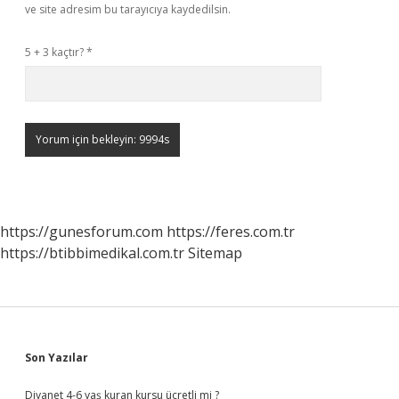
ve site adresim bu tarayıcıya kaydedilsin.
5 + 3 kaçtır?
*
https://gunesforum.com
https://feres.com.tr
https://btibbimedikal.com.tr
Sitemap
Sidebar
Son Yazılar
Diyanet 4-6 yaş kuran kursu ücretli mi ?