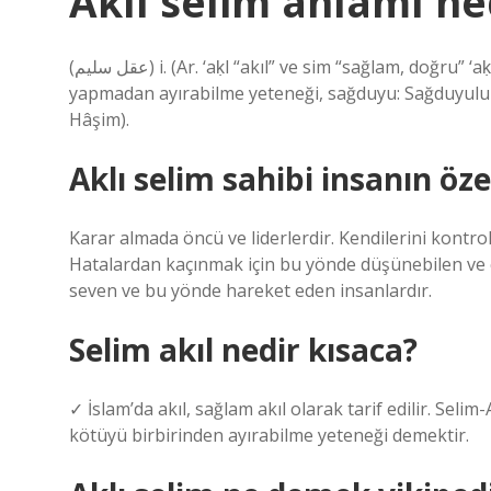
Aklı selim anlamı ne
(ﻋﻘﻞ ﺳﻠﻴﻢ) i. (Ar. ‘aḳl “akıl” ve sіm “sağlam, doğru” ‘aḳl-i sіm ile) Doğruyu yanlıştan, iyiyi kötüden, yargılarda hata
yapmadan ayırabilme yeteneği, sağduyu: Sağduyulu 
Hâşim).
Aklı selim sahibi insanın özel
Karar almada öncü ve liderlerdir. Kendilerini kontrol
Hatalardan kaçınmak için bu yönde düşünebilen ve ç
seven ve bu yönde hareket eden insanlardır.
Selim akıl nedir kısaca?
✓ İslam’da akıl, sağlam akıl olarak tarif edilir. Selim
kötüyü birbirinden ayırabilme yeteneği demektir.