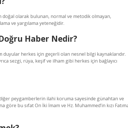
i?
n doğal olarak bulunan, normal ve metodik olmayan,
nlama ve yargılama yeteneğidir.
 Doğru Haber Nedir?
uyular herkes için geçerli olan nesnel bilgi kaynaklarıdır.
rıca sezgi, rüya, keşif ve ilham gibi herkes için bağlayıcı
 diğer peygamberlerin ilahi koruma sayesinde günahtan ve
ncına göre bu sıfat On İki İmam ve Hz. Muhammed’in kızı Fatım
emek?