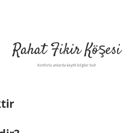
Rahat Fikir Köşesi
Konforlu anlarda keyifli bilgiler bul!
tir