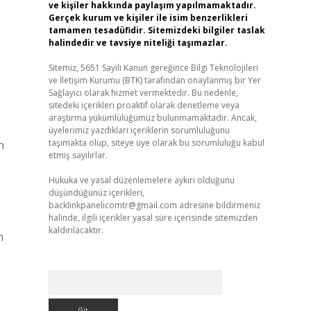
ve kişiler hakkında paylaşım yapılmamaktadır.
Gerçek kurum ve kişiler ile isim benzerlikleri
tamamen tesadüfidir. Sitemizdeki bilgiler taslak
u
halindedir ve tavsiye niteliği taşımazlar.
Sitemiz, 5651 Sayılı Kanun gereğince Bilgi Teknolojileri
ve İletişim Kurumu (BTK) tarafından onaylanmış bir Yer
Sağlayıcı olarak hizmet vermektedir. Bu nedenle,
sitedeki içerikleri proaktif olarak denetleme veya
araştırma yükümlülüğümüz bulunmamaktadır. Ancak,
üyelerimiz yazdıkları içeriklerin sorumluluğunu
taşımakta olup, siteye üye olarak bu sorumluluğu kabul
n
etmiş sayılırlar.
Hukuka ve yasal düzenlemelere aykırı olduğunu
düşündüğünüz içerikleri,
backlinkpanelicomtr@gmail.com
adresine bildirmeniz
halinde, ilgili içerikler yasal süre içerisinde sitemizden
kaldırılacaktır.
n
Arama