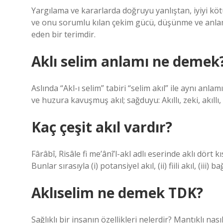
Yargılama ve kararlarda doğruyu yanlıştan, iyiyi köt
ve onu sorumlu kılan çekim gücü, düşünme ve anlama
eden bir terimdir.
Aklı selim anlamı ne demek
Aslında “Akl-ı selim” tabiri “selim akıl” ile aynı anl
ve huzura kavuşmuş akıl; sağduyu: Akıllı, zeki, akıllı,
Kaç çeşit akıl vardır?
Fârâbî, Risâle fi me’ânî’l-akl adlı eserinde aklı dört 
Bunlar sırasıyla (i) potansiyel akıl, (ii) fiili akıl, (iii)
Aklıselim ne demek TDK?
Sağlıklı bir insanın özellikleri nelerdir? Mantıklı nas