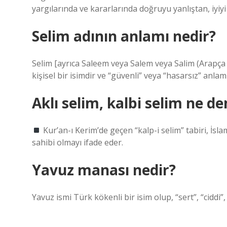
yargılarında ve kararlarında doğruyu yanlıştan, iyiy
Selim adının anlamı nedir?
Selim [ayrıca Saleem veya Salem veya Salim (Arapça سليم, Salīm olarak çevrilir) olarak da yazılır] Arapça kökenl
kişisel bir isimdir ve “güvenli” veya “hasarsız” anlamı
Aklı selim, kalbi selim ne d
Kur’an-ı Kerim’de geçen “kalp-i selim” tabiri, İs
sahibi olmayı ifade eder.
Yavuz manası nedir?
Yavuz ismi Türk kökenli bir isim olup, “sert”, “ciddi”,