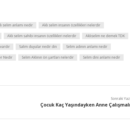
lı selim anlamı nedir
Aklı selim insanın özellikleri nelerdir
Aklı selim sahibi insanın özellikleri nelerdir
Aklıselim ne demek TDK
 vardır
Salim duyular nedir din
Selim adının anlamı nedir
er Nedir
Selim Aklının ön şartları nelerdir
Selim dini anlami nedir
Sonraki Yaz
Çocuk Kaç Yaşındayken Anne Çalışmal