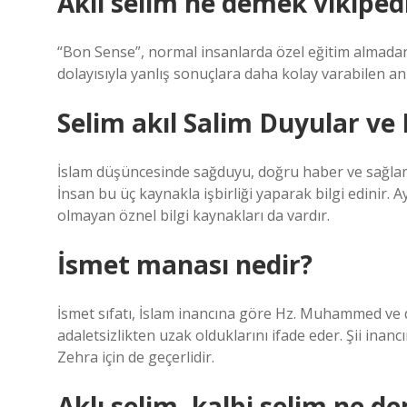
Aklı selim ne demek vikiped
“Bon Sense”, normal insanlarda özel eğitim almada
dolayısıyla yanlış sonuçlara daha kolay varabilen a
Selim akıl Salim Duyular ve
İslam düşüncesinde sağduyu, doğru haber ve sağlam d
İnsan bu üç kaynakla işbirliği yaparak bilgi edinir. Ay
olmayan öznel bilgi kaynakları da vardır.
İsmet manası nedir?
İsmet sıfatı, İslam inancına göre Hz. Muhammed ve
adaletsizlikten uzak olduklarını ifade eder. Şii ina
Zehra için de geçerlidir.
Aklı selim, kalbi selim ne d