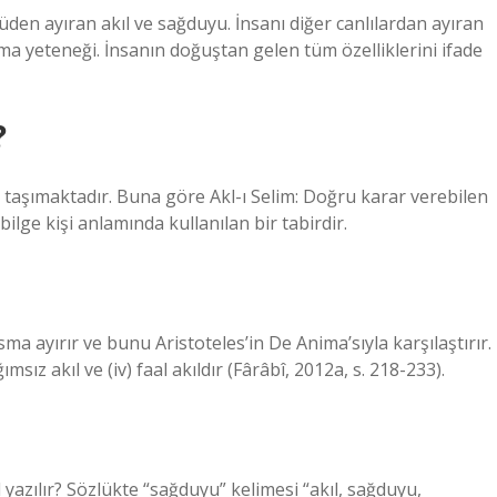
üden ayıran akıl ve sağduyu. İnsanı diğer canlılardan ayıran
 yeteneği. İnsanın doğuştan gelen tüm özelliklerini ifade
?
amı taşımaktadır. Buna göre Akl-ı Selim: Doğru karar verebilen
 bilge kişi anlamında kullanılan bir tabirdir.
kısma ayırır ve bunu Aristoteles’in De Anima’sıyla karşılaştırır.
 bağımsız akıl ve (iv) faal akıldır (Fârâbî, 2012a, s. 218-233).
ıl yazılır? Sözlükte “sağduyu” kelimesi “akıl, sağduyu,