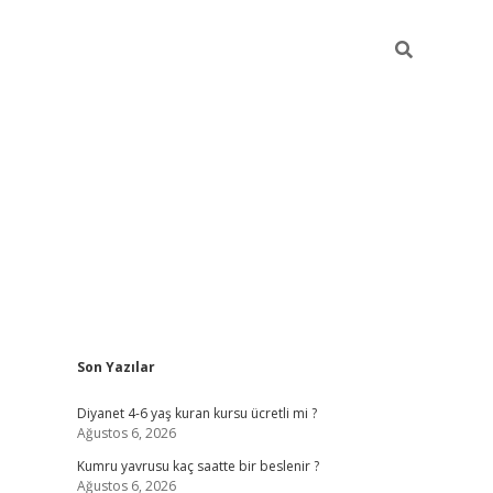
Sidebar
Son Yazılar
ilbet yeni giriş
ilbet yeni giriş
grandoper
Diyanet 4-6 yaş kuran kursu ücretli mi ?
Ağustos 6, 2026
Kumru yavrusu kaç saatte bir beslenir ?
Ağustos 6, 2026