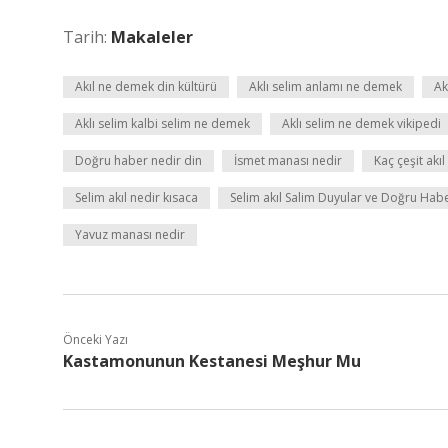
Tarih:
Makaleler
Akıl ne demek din kültürü
Aklı selim anlamı ne demek
Ak
Aklı selim kalbi selim ne demek
Aklı selim ne demek vikipedi
Doğru haber nedir din
İsmet manası nedir
Kaç çeşit akıl
Selim akıl nedir kısaca
Selim akıl Salim Duyular ve Doğru Hab
Yavuz manası nedir
Önceki Yazı
Kastamonunun Kestanesi Meşhur Mu