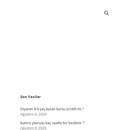
Sidebar
Son Yazılar
ilbet yeni giriş
ilbet yeni giriş
grandoperabet
betexpe
Diyanet 4-6 yaş kuran kursu ücretli mi ?
Ağustos 6, 2026
Kumru yavrusu kaç saatte bir beslenir ?
Ağustos 6, 2026