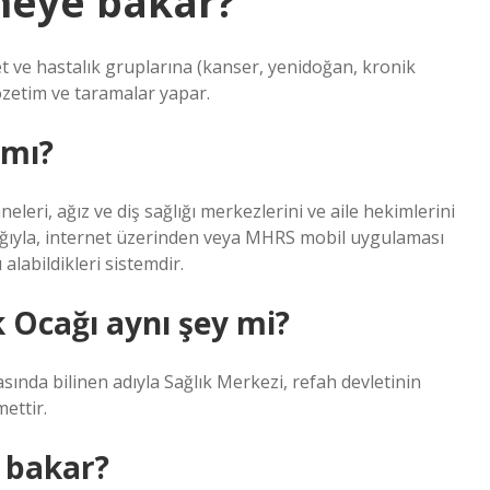
 neye bakar?
yet ve hastalık gruplarına (kanser, yenidoğan, kronik
gözetim ve taramalar yapar.
 mı?
leri, ağız ve diş sağlığı merkezlerini ve aile hekimlerini
lığıyla, internet üzerinden veya MHRS mobil uygulaması
labildikleri sistemdir.
k Ocağı aynı şey mi?
sında bilinen adıyla Sağlık Merkezi, refah devletinin
mettir.
e bakar?