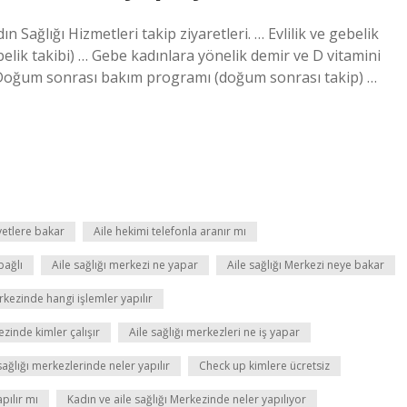
 Sağlığı Hizmetleri takip ziyaretleri. … Evlilik ve gebelik
lik takibi) … Gebe kadınlara yönelik demir ve D vitamini
 Doğum sonrası bakım programı (doğum sonrası takip) …
yetlere bakar
Aile hekimi telefonla aranır mı
bağlı
Aile sağlığı merkezi ne yapar
Aile sağlığı Merkezi neye bakar
rkezinde hangi işlemler yapılır
ezinde kimler çalışır
Aile sağlığı merkezleri ne iş yapar
sağlığı merkezlerinde neler yapılır
Check up kimlere ücretsiz
pılır mı
Kadın ve aile sağlığı Merkezinde neler yapılıyor