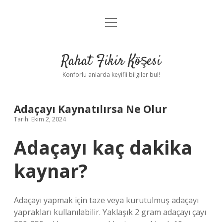
menüyü
Anasayfa
aç
Gizlilik Politikası
Rahat Fikir Köşesi
Yasal Uyarı
Konforlu anlarda keyifli bilgiler bul!
Hakkımızda
Adaçayı Kaynatılırsa Ne Olur
Tarih: Ekim 2, 2024
Adaçayı kaç dakika
kaynar?
Adaçayı yapmak için taze veya kurutulmuş adaçayı
yaprakları kullanılabilir. Yaklaşık 2 gram adaçayı çayı