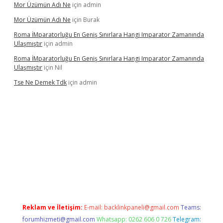
Mor Üzümün Adı Ne
için
admin
Mor Üzümün Adı Ne
için
Burak
Roma İMparatorluğu En Geniş Sınırlara Hangi Imparator Zamanında
Ulaşmıştır
için
admin
Roma İMparatorluğu En Geniş Sınırlara Hangi Imparator Zamanında
Ulaşmıştır
için
Nil
Tse Ne Demek Tdk
için
admin
per
Reklam ve İletişim:
E-mail:
backlinkpaneli@gmail.com
Teams:
forumhizmeti@gmail.com
Whatsapp: 0262 606 0 726
Telegram: