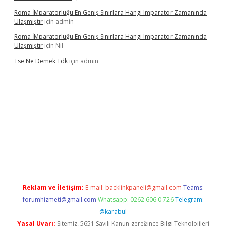
Roma İMparatorluğu En Geniş Sınırlara Hangi Imparator Zamanında
Ulaşmıştır
için
admin
Roma İMparatorluğu En Geniş Sınırlara Hangi Imparator Zamanında
Ulaşmıştır
için
Nil
Tse Ne Demek Tdk
için
admin
per
Reklam ve İletişim:
E-mail:
backlinkpaneli@gmail.com
Teams:
forumhizmeti@gmail.com
Whatsapp: 0262 606 0 726
Telegram:
@karabul
Yasal Uyarı:
Sitemiz, 5651 Sayılı Kanun gereğince Bilgi Teknolojileri