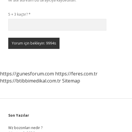
ve site adresim bu tarayıcıya kaydedilsin.
5 + 3 kaçtır?
*
https://gunesforum.com
https://feres.com.tr
https://btibbimedikal.com.tr
Sitemap
Sidebar
Son Yazılar
Wz bozonları nedir ?