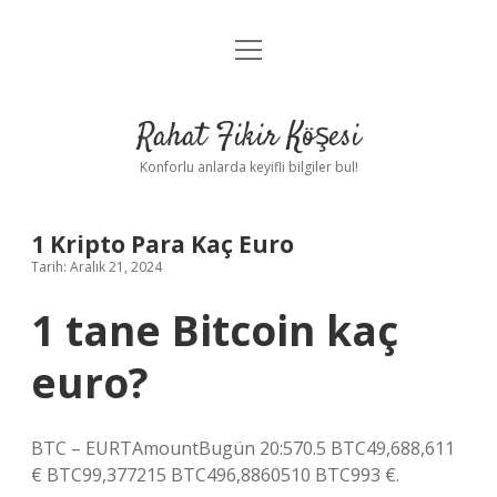
menüyü
Anasayfa
aç
Gizlilik Politikası
Rahat Fikir Köşesi
Yasal Uyarı
Konforlu anlarda keyifli bilgiler bul!
Hakkımızda
1 Kripto Para Kaç Euro
Tarih: Aralık 21, 2024
1 tane Bitcoin kaç
euro?
BTC – EURTAmountBugün 20:570.5 BTC49,688,611
€ BTC99,377215 BTC496,8860510 BTC993 €.