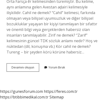
Orta Farsça ēr kelimesinden türemiştir. Bu kelime,
aynı anlamına gelen Avestan aḏairi kelimesiyle
ilişkilidir. Cahil ne demek? “Cahil” kelimesi, farkında
olmayan veya bilişsel uyumsuzluk ve diğer bilişsel
bozukluklar yaşayan bir kişiyi tanımlayan bir sıfattır
ve önemli bilgi veya gerçeklerden habersiz olan
insanları tanımlayabilir. Zirif ne demek? “Zarif”
kelimesinin güncel TDK sözlük anlamı nedir? Hoş ve
nüktedan (dil, konuşma vb.) Kör cahil ne demek?
Tureng – bir şeyden körü körüne habersiz…
Zir
Devamını okuyun
Yorum Bırak
Cahil
Ne
Demek
https://gunesforum.com
https://feres.com.tr
https://btibbimedikal.com.tr
Sitemap