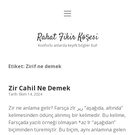
menüyü
Anasayfa
aç
Gizlilik Politikası
Rahat Fikir Köşesi
Yasal Uyarı
Konforlu anlarda keyifli bilgiler bul!
Hakkımızda
Etiket:
Zirif ne demek
Zir Cahil Ne Demek
Tarih: Ekim 14, 2024
Zir ne anlama gelir? Farsça zīr زیر “aşağıda, altında”
kelimesinden ödünç alınmış bir kelimedir. Bu kelime,
Farsçada yazılı örneği olmayan *az īr “aşağıdan”
biçiminden türemiştir. Bu biçim, aynı anlamına gelen