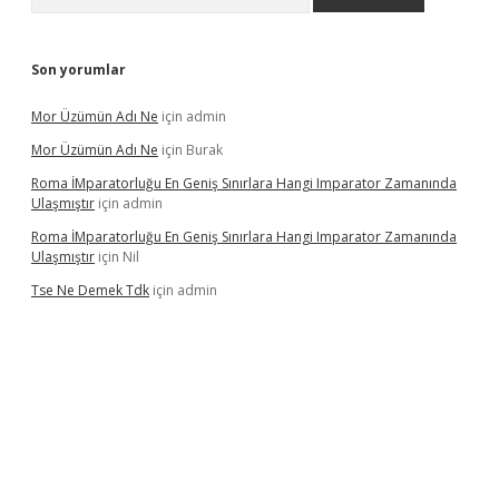
Son yorumlar
Mor Üzümün Adı Ne
için
admin
Mor Üzümün Adı Ne
için
Burak
Roma İMparatorluğu En Geniş Sınırlara Hangi Imparator Zamanında
Ulaşmıştır
için
admin
Roma İMparatorluğu En Geniş Sınırlara Hangi Imparator Zamanında
Ulaşmıştır
için
Nil
Tse Ne Demek Tdk
için
admin
perabet
betexper