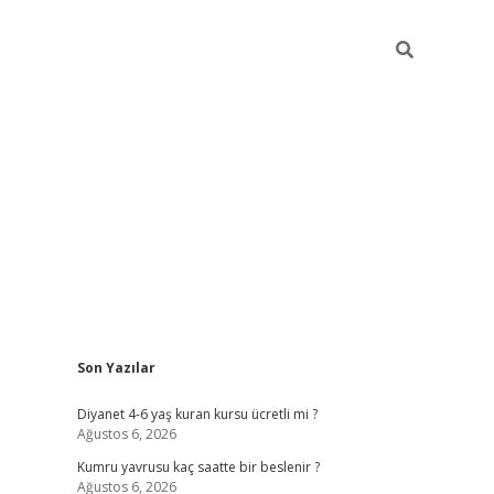
Sidebar
Son Yazılar
ilbet yeni giriş
ilbet yeni giriş
grandoperabet
be
Diyanet 4-6 yaş kuran kursu ücretli mi ?
Ağustos 6, 2026
Kumru yavrusu kaç saatte bir beslenir ?
Ağustos 6, 2026