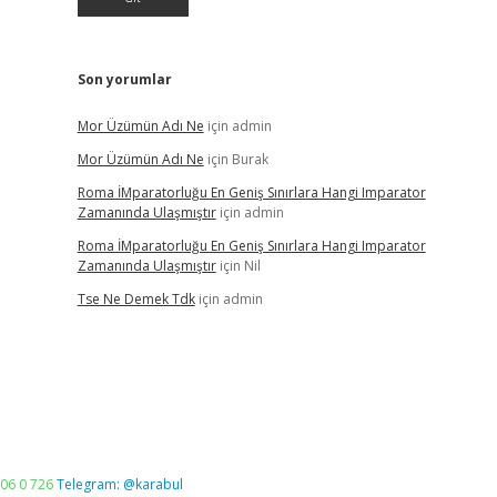
Son yorumlar
Mor Üzümün Adı Ne
için
admin
Mor Üzümün Adı Ne
için
Burak
Roma İMparatorluğu En Geniş Sınırlara Hangi Imparator
Zamanında Ulaşmıştır
için
admin
Roma İMparatorluğu En Geniş Sınırlara Hangi Imparator
Zamanında Ulaşmıştır
için
Nil
Tse Ne Demek Tdk
için
admin
06 0 726
Telegram: @karabul