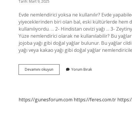
Tarih: Mart 9, 2025
Evde nemlendirici yoksa ne kullanılır? Evde yapabile
yiyeceklerinden biri olan bal, eski kültürlerde hem d
kullanılıyordu. … 2- Hindistan cevizi yağı … 3- Zeytiny
Yüze nemlendirici olarak ne kullanılabilir? Bu yağlar
jojoba yağı gibi doğal yağlar bulunur. Bu yağlar cild
yağı veya kakao yağı gibi doğal yağlar nemlendiricile
Nemlendirici
Devamını okuyun
Yorum Bırak
Yoksa
Yüze
Ne
Sürülür
https://gunesforum.com
https://feres.com.tr
https: