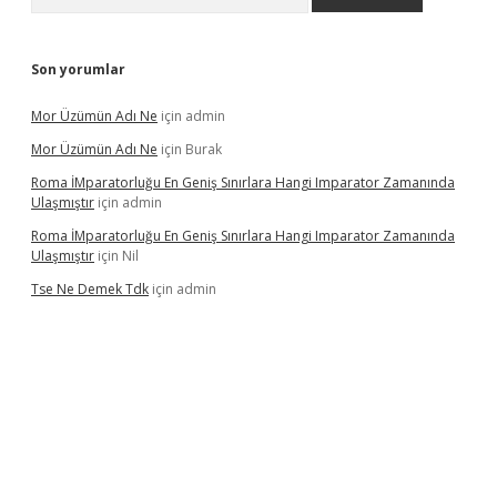
Son yorumlar
Mor Üzümün Adı Ne
için
admin
Mor Üzümün Adı Ne
için
Burak
Roma İMparatorluğu En Geniş Sınırlara Hangi Imparator Zamanında
Ulaşmıştır
için
admin
Roma İMparatorluğu En Geniş Sınırlara Hangi Imparator Zamanında
Ulaşmıştır
için
Nil
Tse Ne Demek Tdk
için
admin
erabet
betexper