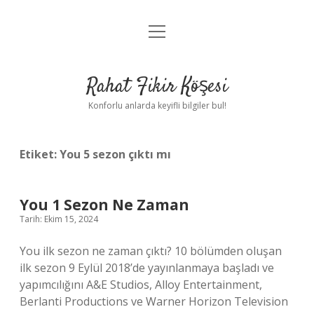
menüyü
Anasayfa
aç
Gizlilik Politikası
Rahat Fikir Köşesi
Yasal Uyarı
Konforlu anlarda keyifli bilgiler bul!
Hakkımızda
Etiket:
You 5 sezon çıktı mı
You 1 Sezon Ne Zaman
Tarih: Ekim 15, 2024
You ilk sezon ne zaman çıktı? 10 bölümden oluşan
ilk sezon 9 Eylül 2018’de yayınlanmaya başladı ve
yapımcılığını A&E Studios, Alloy Entertainment,
Berlanti Productions ve Warner Horizon Television