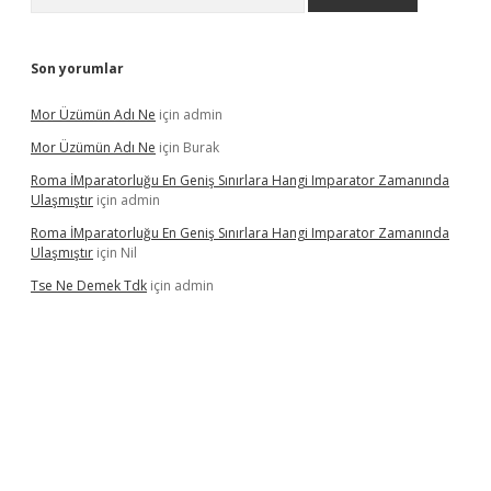
Son yorumlar
Mor Üzümün Adı Ne
için
admin
Mor Üzümün Adı Ne
için
Burak
Roma İMparatorluğu En Geniş Sınırlara Hangi Imparator Zamanında
Ulaşmıştır
için
admin
Roma İMparatorluğu En Geniş Sınırlara Hangi Imparator Zamanında
Ulaşmıştır
için
Nil
Tse Ne Demek Tdk
için
admin
erabet
betexper