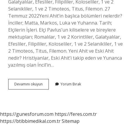
Galatyalılar, Efesliler, Filipililer, Koloseliler, 1 ve 2
Selanikliler, 1 ve 2 Timoteos, Titus, Filemon. 27
Temmuz 2022Yeni Ahit’in başlıca bölümleri nelerdir?
İnciller; Matta, Markos, Luka ve Yuhanna. Tarih;
Elçilerin İşleri. Elçi Pavlus’un kiliselere ve bireylere
mektupları; Romalılar, 1 ve 2 Korintliler, Galatyalılar,
Efesliler, Filipililer, Koloseliler, 1 ve 2 Selanikliler, 1 ve
2 Timoteos, Titus, Filemon. Yeni Ahit ve Eski Ahit
nedir? Hristiyanlar, Eski Ahit’i takip eden ve Yunanca
yazılmış olan İncil’in…
Yeni
Devamını okuyun
Yorum Bırak
Ahit
Hangisi
https://gunesforum.com
https://feres.com.tr
https://btibbimedikal.com.tr
Sitemap