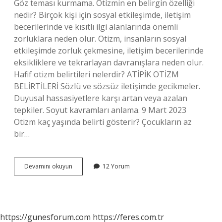
Göz teması kurmama. Otizmin en belirgin özelliği
nedir? Birçok kişi için sosyal etkileşimde, iletişim
becerilerinde ve kısıtlı ilgi alanlarında önemli
zorluklara neden olur. Otizm, insanların sosyal
etkileşimde zorluk çekmesine, iletişim becerilerinde
eksikliklere ve tekrarlayan davranışlara neden olur.
Hafif otizm belirtileri nelerdir? ATİPİK OTİZM
BELİRTİLERİ Sözlü ve sözsüz iletişimde gecikmeler.
Duyusal hassasiyetlere karşı artan veya azalan
tepkiler. Soyut kavramları anlama. 9 Mart 2023
Otizm kaç yaşında belirti gösterir? Çocukların az
bir…
Otizm
Devamını okuyun
12 Yorum
Başlangıcı
Nasıl
Anlaşılır
https://gunesforum.com
https://feres.com.tr