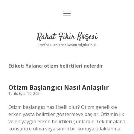
menüyü
Anasayfa
aç
Gizlilik Politikası
Rahat Fikir Köşesi
Yasal Uyarı
Konforlu anlarda keyifli bilgiler bul!
Hakkımızda
Etiket:
Yalancı otizm belirtileri nelerdir
Otizm Başlangıcı Nasıl Anlaşılır
Tarih: Eylül 10, 2024
Otizm başlangıcı nasıl belli olur? Otizm genellikle
erken yaşta belirtiler göstermeye başlar. Otizmin ilk
ve en yaygın erken belirtileri şunlardır: Tek bir alana
konsantre olma veya sınırlı bir konuya odaklanma.