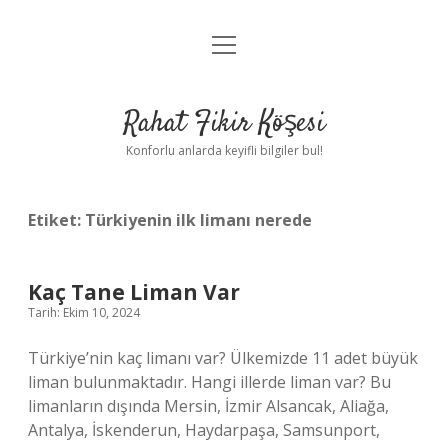
menüyü
Anasayfa
aç
Gizlilik Politikası
Rahat Fikir Köşesi
Yasal Uyarı
Konforlu anlarda keyifli bilgiler bul!
Hakkımızda
Etiket:
Türkiyenin ilk limanı nerede
Kaç Tane Liman Var
Tarih: Ekim 10, 2024
Türkiye’nin kaç limanı var? Ülkemizde 11 adet büyük
liman bulunmaktadır. Hangi illerde liman var? Bu
limanların dışında Mersin, İzmir Alsancak, Aliağa,
Antalya, İskenderun, Haydarpaşa, Samsunport,