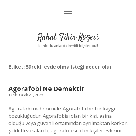
menüyü
Anasayfa
aç
Gizlilik Politikası
Rahat Fikir Köşesi
Yasal Uyarı
Konforlu anlarda keyifli bilgiler bul!
Hakkımızda
Etiket:
Sürekli evde olma isteği neden olur
Agorafobi Ne Demektir
Tarih: Ocak 21, 2025
Agorafobi nedir örnek? Agorafobi bir tür kaygı
bozukluğudur. Agorafobisi olan bir kişi, aşina
olduğu veya güvenli ortamından ayrılmaktan korkar.
Şiddetli vakalarda, agorafobisi olan kişiler evlerini