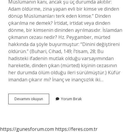
Müslümanın kanı, ancak şu üç durumda akıtılır:
Adam öldürme, zina yapan evli bir kimse ve dinden
dönüp Müslümanları terk eden kimse.” Dinden
çıkarılma ne demek? İrtidat, irtidat veya dinden
dönme, bir kimsenin dininden ayrılmasıdır. İslamdan
çıkmanın cezası nedir? Hz. Peygamber, mürted
hakkında da şöyle buyurmuştur: “Dinini değiştireni
öldürün.” (Buhari, Cihad, 149; İ’tisam, 28; Bu
hadisteki ifadenin mutlak olduğu varsayımından
hareketle, dinden çıkan (mürted) kişinin cezasının
her durumda ölüm olduğu ileri sürülmüştür.) Küfür
imandan çıkarır mı? İnanç ve inançsızlık iki…
Insan
Devamını okuyun
Yorum Bırak
Hangi
Durumlarda
Dinden
Çıkar
https://gunesforum.com
https://feres.com.tr