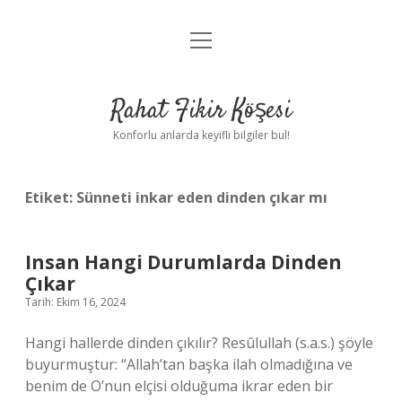
menüyü
Anasayfa
aç
Gizlilik Politikası
Rahat Fikir Köşesi
Yasal Uyarı
Konforlu anlarda keyifli bilgiler bul!
Hakkımızda
Etiket:
Sünneti inkar eden dinden çıkar mı
Insan Hangi Durumlarda Dinden
Çıkar
Tarih: Ekim 16, 2024
Hangi hallerde dinden çıkılır? Resûlullah (s.a.s.) şöyle
buyurmuştur: “Allah’tan başka ilah olmadığına ve
benim de O’nun elçisi olduğuma ikrar eden bir