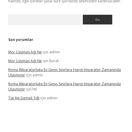
halinde, ilgili içerikler yasal süre içerisinde sitemizden kaldırılacaktır.
Arama
Son yorumlar
Mor Üzümün Adı Ne
için
admin
Mor Üzümün Adı Ne
için
Burak
Roma İMparatorluğu En Geniş Sınırlara Hangi Imparator Zamanında
Ulaşmıştır
için
admin
Roma İMparatorluğu En Geniş Sınırlara Hangi Imparator Zamanında
Ulaşmıştır
için
Nil
Tse Ne Demek Tdk
için
admin