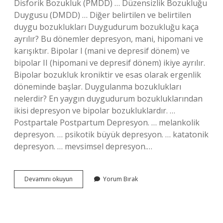
Disforik Bozukluk (PMDD) … Düzensizlik Bozukluğu
Duygusu (DMDD) … Diğer belirtilen ve belirtilen
duygu bozuklukları Duygudurum bozukluğu kaça
ayrılır? Bu dönemler depresyon, mani, hipomani ve
karışıktır. Bipolar I (mani ve depresif dönem) ve
bipolar II (hipomani ve depresif dönem) ikiye ayrılır.
Bipolar bozukluk kroniktir ve esas olarak ergenlik
döneminde başlar. Duygulanma bozuklukları
nelerdir? En yaygın duygudurum bozukluklarından
ikisi depresyon ve bipolar bozukluklardır. …
Postpartale Postpartum Depresyon. … melankolik
depresyon. … psikotik büyük depresyon. … katatonik
depresyon. … mevsimsel depresyon.…
Duygu
Devamını okuyun
Yorum Bırak
Durum
Bozukluğu
Kaça
Ayrılır