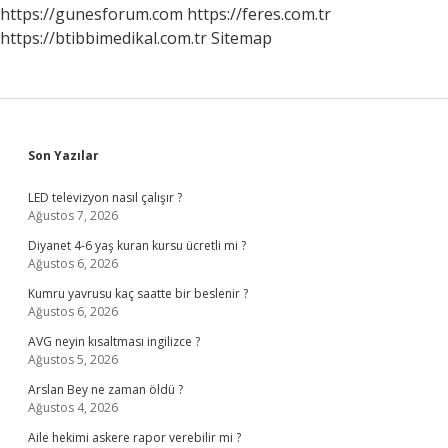
https://gunesforum.com
https://feres.com.tr
https://btibbimedikal.com.tr
Sitemap
Sidebar
Son Yazılar
LED televizyon nasıl çalışır ?
Ağustos 7, 2026
Diyanet 4-6 yaş kuran kursu ücretli mi ?
Ağustos 6, 2026
Kumru yavrusu kaç saatte bir beslenir ?
Ağustos 6, 2026
AVG neyin kısaltması ingilizce ?
Ağustos 5, 2026
Arslan Bey ne zaman öldü ?
Ağustos 4, 2026
Aile hekimi askere rapor verebilir mi ?