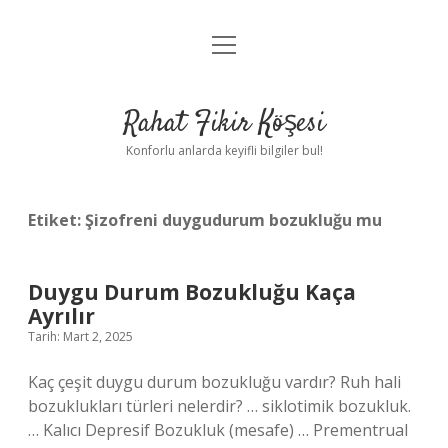
menüyü
Anasayfa
aç
Gizlilik Politikası
Rahat Fikir Köşesi
Yasal Uyarı
Konforlu anlarda keyifli bilgiler bul!
Hakkımızda
Etiket:
Şizofreni duygudurum bozukluğu mu
Duygu Durum Bozukluğu Kaça
Ayrılır
Tarih: Mart 2, 2025
Kaç çeşit duygu durum bozukluğu vardır? Ruh hali
bozuklukları türleri nelerdir? … siklotimik bozukluk.
… Kalıcı Depresif Bozukluk (mesafe) … Prementrual