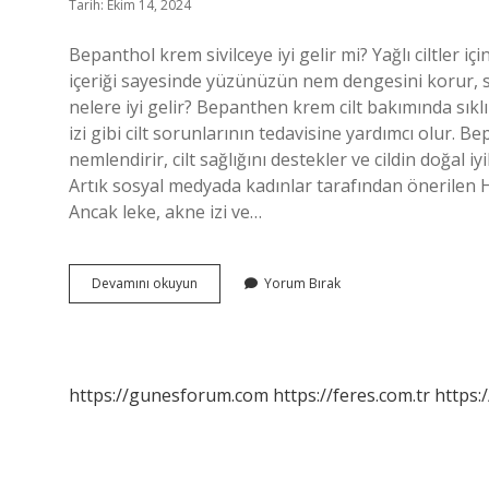
Tarih: Ekim 14, 2024
Bepanthol krem sivilceye iyi gelir mi? Yağlı ciltler i
içeriği sayesinde yüzünüzün nem dengesini korur,
nelere iyi gelir? Bepanthen krem ​​cilt bakımında sıkl
izi gibi cilt sorunlarının tedavisine yardımcı olur. Bep
nemlendirir, cilt sağlığını destekler ve cildin doğal iy
Artık sosyal medyada kadınlar tarafından önerilen H
Ancak leke, akne izi ve…
Bepanthen
Devamını okuyun
Yorum Bırak
Krem
Sivilceye
Iyi
Gelir
Mi
https://gunesforum.com
https://feres.com.tr
https: