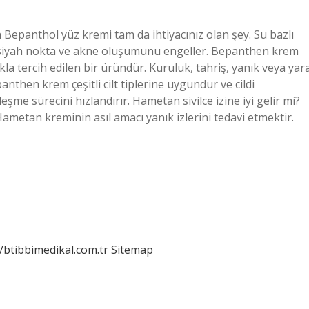
çin Bepanthol yüz kremi tam da ihtiyacınız olan şey. Su bazlı
 siyah nokta ve akne oluşumunu engeller. Bepanthen krem
ıkla tercih edilen bir üründür. Kuruluk, tahriş, yanık veya yar
anthen krem ​​çeşitli cilt tiplerine uygundur ve cildi
ileşme sürecini hızlandırır. Hametan sivilce izine iyi gelir mi?
ametan kreminin asıl amacı yanık izlerini tedavi etmektir.
//btibbimedikal.com.tr
Sitemap