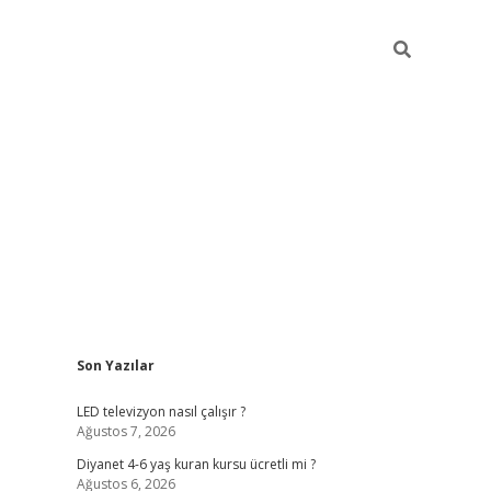
Sidebar
Son Yazılar
ilbet yeni giriş
ilbet yeni giriş
grandoperabet
be
LED televizyon nasıl çalışır ?
Ağustos 7, 2026
Diyanet 4-6 yaş kuran kursu ücretli mi ?
Ağustos 6, 2026