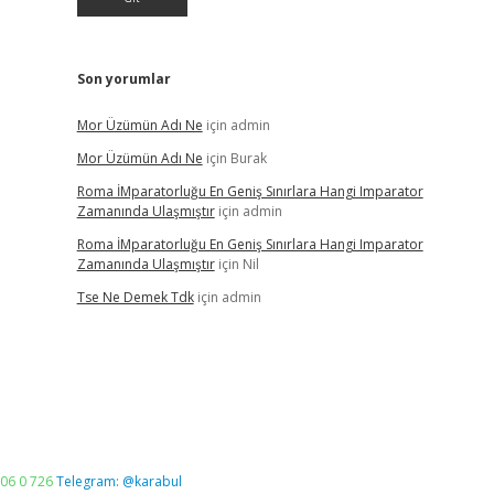
Son yorumlar
Mor Üzümün Adı Ne
için
admin
Mor Üzümün Adı Ne
için
Burak
Roma İMparatorluğu En Geniş Sınırlara Hangi Imparator
Zamanında Ulaşmıştır
için
admin
Roma İMparatorluğu En Geniş Sınırlara Hangi Imparator
Zamanında Ulaşmıştır
için
Nil
Tse Ne Demek Tdk
için
admin
06 0 726
Telegram: @karabul