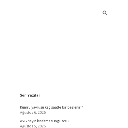
Sidebar
Son Yazılar
ilbet yeni giriş
ilbet yeni giriş
grandoperabet
be
Kumru yavrusu kaç saatte bir beslenir ?
Ağustos 6, 2026
AVG neyin kısaltması ingilizce ?
Ağustos 5, 2026