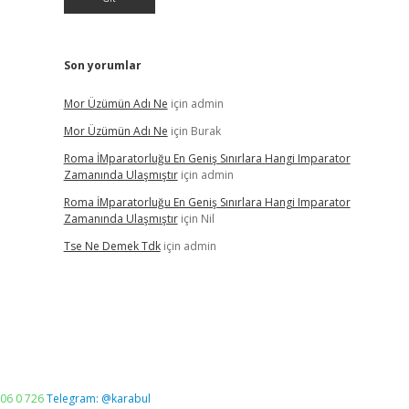
Son yorumlar
Mor Üzümün Adı Ne
için
admin
Mor Üzümün Adı Ne
için
Burak
Roma İMparatorluğu En Geniş Sınırlara Hangi Imparator
Zamanında Ulaşmıştır
için
admin
Roma İMparatorluğu En Geniş Sınırlara Hangi Imparator
Zamanında Ulaşmıştır
için
Nil
Tse Ne Demek Tdk
için
admin
06 0 726
Telegram: @karabul