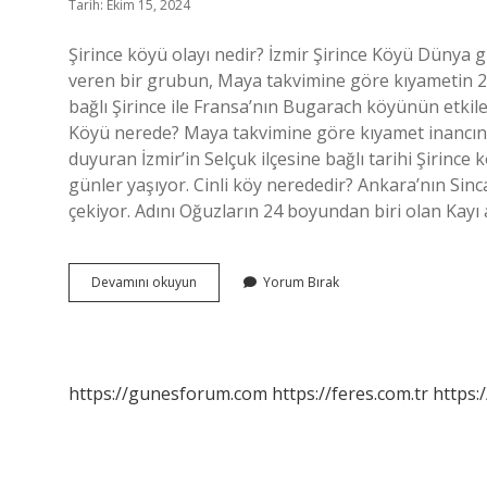
Tarih: Ekim 15, 2024
Şirince köyü olayı nedir? İzmir Şirince Köyü Dünya
veren bir grubun, Maya takvimine göre kıyametin 21 
bağlı Şirince ile Fransa’nın Bugarach köyünün etkil
Köyü nerede? Maya takvimine göre kıyamet inancınd
duyuran İzmir’in Selçuk ilçesine bağlı tarihi Şirince
günler yaşıyor. Cinli köy nerededir? Ankara’nın Sincan
çekiyor. Adını Oğuzların 24 boyundan biri olan Kayı 
Şirince
Devamını okuyun
Yorum Bırak
Cinli
Köy
Nerede
https://gunesforum.com
https://feres.com.tr
https: