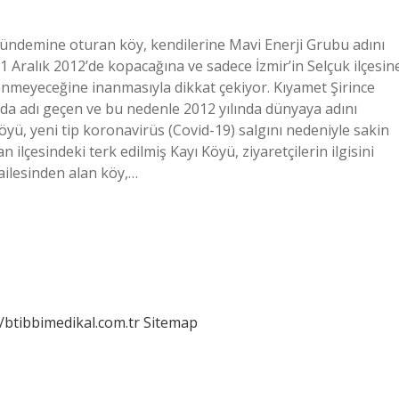
 gündemine oturan köy, kendilerine Mavi Enerji Grubu adını
Aralık 2012’de kopacağına ve sadece İzmir’in Selçuk ilçesin
enmeyeceğine inanmasıyla dikkat çekiyor. Kıyamet Şirince
a adı geçen ve bu nedenle 2012 yılında dünyaya adını
 köyü, yeni tip koronavirüs (Covid-19) salgını nedeniyle sakin
 ilçesindeki terk edilmiş Kayı Köyü, ziyaretçilerin ilgisini
ailesinden alan köy,…
//btibbimedikal.com.tr
Sitemap