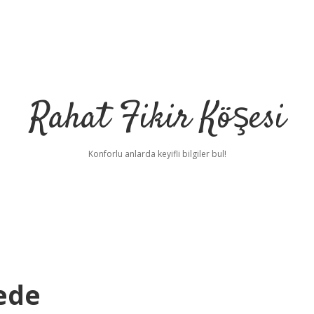
Rahat Fikir Köşesi
Konforlu anlarda keyifli bilgiler bul!
rede