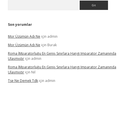
Arama
Son yorumlar
Mor Üzümün Adı Ne
için
admin
Mor Üzümün Adı Ne
için
Burak
Roma İMparatorluğu En Geniş Sınırlara Hangi Imparator Zamanında
Ulaşmıştır
için
admin
Roma İMparatorluğu En Geniş Sınırlara Hangi Imparator Zamanında
Ulaşmıştır
için
Nil
Tse Ne Demek Tdk
için
admin
erabet
betexper