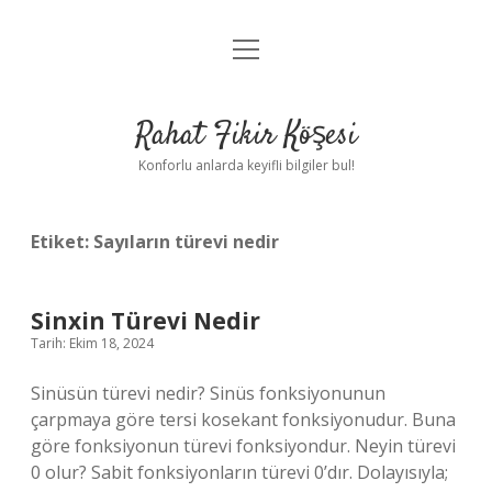
menüyü
Anasayfa
aç
Gizlilik Politikası
Rahat Fikir Köşesi
Yasal Uyarı
Konforlu anlarda keyifli bilgiler bul!
Hakkımızda
Etiket:
Sayıların türevi nedir
Sinxin Türevi Nedir
Tarih: Ekim 18, 2024
Sinüsün türevi nedir? Sinüs fonksiyonunun
çarpmaya göre tersi kosekant fonksiyonudur. Buna
göre fonksiyonun türevi fonksiyondur. Neyin türevi
0 olur? Sabit fonksiyonların türevi 0’dır. Dolayısıyla;