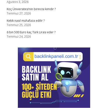
Ağustos 3, 2026
Koç Üniversitesi’nin birincisi kimdir ?
Temmuz 27, 2026
Kekik nasıl muhafaza edilir ?
Temmuz 25, 2026
6 bin 500 Euro kaç Türk Lirası eder ?
Temmuz 24, 2026