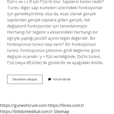
f(x)=c ve c ϵ R için f'(x)=0 olur. Sayıların türevi nedir?
Türev, diğer sayı kümeleri üzerindeki fonksiyonlar
için genelleştirilmiş olsa da, esas olarak gerçek
sayılardan gerçek sayılara giden gerçek, tek
değişkenli fonksiyonlar için tanımlanmıştır.
Herhangi bir teğetin x eksenindeki herhangi bir
eğriyle yaptığı pozitif açının teğet değeridir. Bir
fonksiyonun türevi neyi verir? Bir fonksiyonun
türevi, fonksiyonun çıktısının girdi değerine göre
değişim oranıdır. y = f(x) verildiğinde, f(x)’in türevi,
f'(x) (veya df(x)/dx) ile gösterilir ve aşağıdaki limitle…
Sinxin
Devamını okuyun
Yorum Bırak
Türevi
Nedir
https://gunesforum.com
https://feres.com.tr
https://btibbimedikal.com.tr
Sitemap