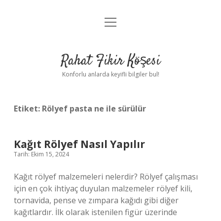
menüyü
Anasayfa
aç
Gizlilik Politikası
Rahat Fikir Köşesi
Yasal Uyarı
Konforlu anlarda keyifli bilgiler bul!
Hakkımızda
Etiket:
Rölyef pasta ne ile sürülür
Kağıt Rölyef Nasıl Yapılır
Tarih: Ekim 15, 2024
Kağıt rölyef malzemeleri nelerdir? Rölyef çalışması
için en çok ihtiyaç duyulan malzemeler rölyef kili,
tornavida, pense ve zımpara kağıdı gibi diğer
kağıtlardır. İlk olarak istenilen figür üzerinde