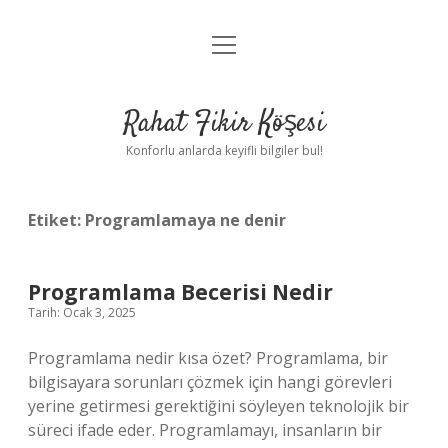
menüyü
Anasayfa
aç
Gizlilik Politikası
Rahat Fikir Köşesi
Yasal Uyarı
Konforlu anlarda keyifli bilgiler bul!
Hakkımızda
Etiket:
Programlamaya ne denir
Programlama Becerisi Nedir
Tarih: Ocak 3, 2025
Programlama nedir kısa özet? Programlama, bir
bilgisayara sorunları çözmek için hangi görevleri
yerine getirmesi gerektiğini söyleyen teknolojik bir
süreci ifade eder. Programlamayı, insanların bir