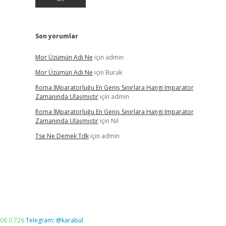
Son yorumlar
Mor Üzümün Adı Ne
için
admin
Mor Üzümün Adı Ne
için
Burak
Roma İMparatorluğu En Geniş Sınırlara Hangi Imparator
Zamanında Ulaşmıştır
için
admin
Roma İMparatorluğu En Geniş Sınırlara Hangi Imparator
Zamanında Ulaşmıştır
için
Nil
Tse Ne Demek Tdk
için
admin
06 0 726
Telegram: @karabul