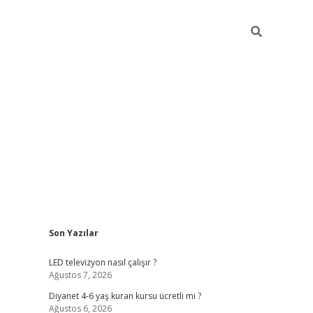
Sidebar
Son Yazılar
ilbet yeni giriş
ilbet yeni giriş
grandoperabet
be
LED televizyon nasıl çalışır ?
Ağustos 7, 2026
Diyanet 4-6 yaş kuran kursu ücretli mi ?
Ağustos 6, 2026