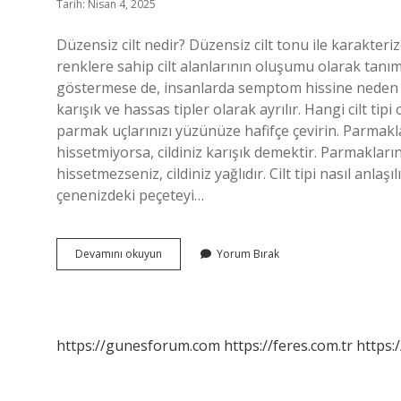
Tarih: Nisan 4, 2025
Düzensiz cilt nedir? Düzensiz cilt tonu ile karakteri
renklere sahip cilt alanlarının oluşumu olarak tanımlan
göstermese de, insanlarda semptom hissine neden olabil
karışık ve hassas tipler olarak ayrılır. Hangi cilt tip
parmak uçlarınızı yüzünüze hafifçe çevirin. Parmak
hissetmiyorsa, cildiniz karışık demektir. Parmakların
hissetmezseniz, cildiniz yağlıdır. Cilt tipi nasıl anla
çenenizdeki peçeteyi…
Düzensiz
Devamını okuyun
Yorum Bırak
Cilt
Tipi
Ne
Demek
https://gunesforum.com
https://feres.com.tr
https: