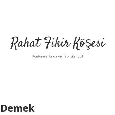
Rahat Fikir Köşesi
Konforlu anlarda keyifli bilgiler bul!
e Demek