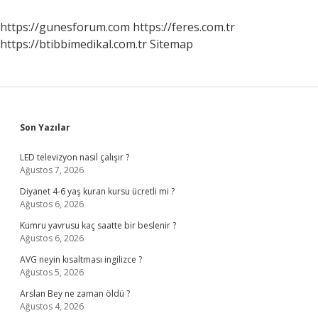
Yapılmalı
https://gunesforum.com
https://feres.com.tr
https://btibbimedikal.com.tr
Sitemap
Sidebar
Son Yazılar
LED televizyon nasıl çalışır ?
Ağustos 7, 2026
Diyanet 4-6 yaş kuran kursu ücretli mi ?
Ağustos 6, 2026
Kumru yavrusu kaç saatte bir beslenir ?
Ağustos 6, 2026
AVG neyin kısaltması ingilizce ?
Ağustos 5, 2026
Arslan Bey ne zaman öldü ?
Ağustos 4, 2026