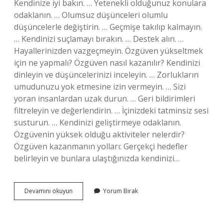
Kendinize iyi bakın. … Yetenekli olduğunuz konulara
odaklanın. … Olumsuz düşünceleri olumlu
düşüncelerle değiştirin. … Geçmişe takılıp kalmayın.
… Kendinizi suçlamayı bırakın. … Destek alın. …
Hayallerinizden vazgeçmeyin. Özgüven yükseltmek
için ne yapmalı? Özgüven nasıl kazanılır? Kendinizi
dinleyin ve düşüncelerinizi inceleyin. … Zorlukların
umudunuzu yok etmesine izin vermeyin. … Sizi
yoran insanlardan uzak durun. … Geri bildirimleri
filtreleyin ve değerlendirin. … İçinizdeki tatminsiz sesi
susturun. … Kendinizi geliştirmeye odaklanın.
Özgüvenin yüksek olduğu aktiviteler nelerdir?
Özgüven kazanmanın yolları: Gerçekçi hedefler
belirleyin ve bunlara ulaştığınızda kendinizi…
Özgüveni
Devamını okuyun
Yorum Bırak
Artırmak
Için
Neler