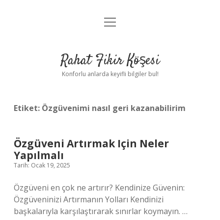
menüyü
Anasayfa
aç
Gizlilik Politikası
Rahat Fikir Köşesi
Yasal Uyarı
Konforlu anlarda keyifli bilgiler bul!
Hakkımızda
Etiket:
Özgüvenimi nasıl geri kazanabilirim
Özgüveni Artırmak Için Neler
Yapılmalı
Tarih: Ocak 19, 2025
Özgüveni en çok ne artırır? Kendinize Güvenin:
Özgüveninizi Artırmanın Yolları Kendinizi
başkalarıyla karşılaştırarak sınırlar koymayın. …