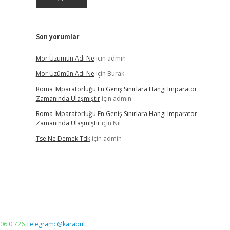
Son yorumlar
Mor Üzümün Adı Ne
için
admin
Mor Üzümün Adı Ne
için
Burak
Roma İMparatorluğu En Geniş Sınırlara Hangi Imparator
Zamanında Ulaşmıştır
için
admin
Roma İMparatorluğu En Geniş Sınırlara Hangi Imparator
Zamanında Ulaşmıştır
için
Nil
Tse Ne Demek Tdk
için
admin
06 0 726
Telegram: @karabul