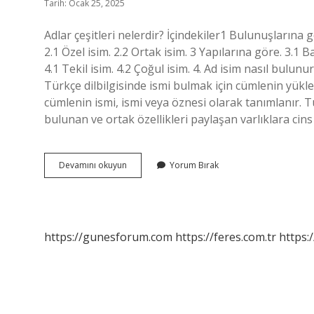
Tarih: Ocak 25, 2025
Adlar çeşitleri nelerdir? İçindekiler1 Bulunuşlarına g
2.1 Özel isim. 2.2 Ortak isim. 3 Yapılarına göre. 3.1 Ba
4.1 Tekil isim. 4.2 Çoğul isim. 4. Ad isim nasıl bulunu
Türkçe dilbilgisinde ismi bulmak için cümlenin yükl
cümlenin ismi, ismi veya öznesi olarak tanımlanır. Tü
bulunan ve ortak özellikleri paylaşan varlıklara cins 
Adlar
Devamını okuyun
Yorum Bırak
Nelerdir
https://gunesforum.com
https://feres.com.tr
https: