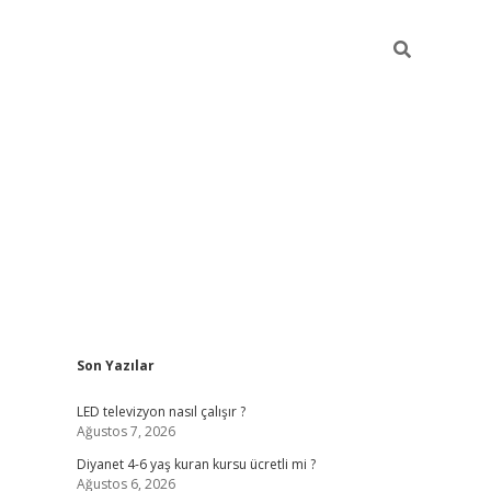
Sidebar
Son Yazılar
ilbet yeni giriş
ilbet yeni giriş
grandoperabet
b
LED televizyon nasıl çalışır ?
Ağustos 7, 2026
Diyanet 4-6 yaş kuran kursu ücretli mi ?
Ağustos 6, 2026