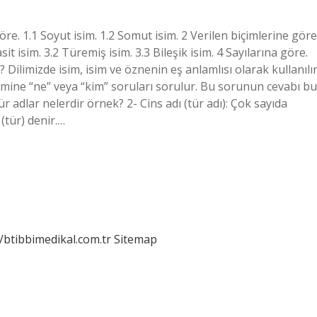
öre. 1.1 Soyut isim. 1.2 Somut isim. 2 Verilen biçimlerine göre
sit isim. 3.2 Türemiş isim. 3.3 Bileşik isim. 4 Sayılarına göre.
r? Dilimizde isim, isim ve öznenin eş anlamlısı olarak kullanılır
emine “ne” veya “kim” soruları sorulur. Bu sorunun cevabı bu
r adlar nelerdir örnek? 2- Cins adı (tür adı): Çok sayıda
(tür) denir.…
//btibbimedikal.com.tr
Sitemap