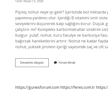
Tarih: Nisan 13, 2025
Pişmiş nohut neye iyi gelir? İçerisinde bol miktarda
yapımına yardımcı olur. İçerdiği B vitamini sinir siste
seviyelerini düşürerek kalp sağlığını korur. Düşük gl
çalıştırır mı? Kompleks karbonhidratlar sindirim sis
bulgur, yulaf, nohut, kuru fasulye ve barbunya fasuly
bağırsak hareketlerini artırır. Nohut ne kadar fayd
nohut, yüksek protein içeriği sayesinde saç ve cilt s
Nohut
Devamını okuyun
Yorum Bırak
Neye
Iyi
Gelir
https://gunesforum.com
https://feres.com.tr
https: