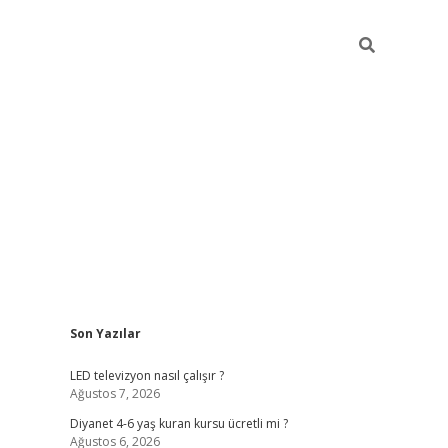
Sidebar
Son Yazılar
ilbet yeni giriş
ilbet yeni giriş
grandoperabet
be
LED televizyon nasıl çalışır ?
Ağustos 7, 2026
Diyanet 4-6 yaş kuran kursu ücretli mi ?
Ağustos 6, 2026