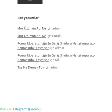
Son yorumlar
Mor Üzümün Adı Ne
için
admin
Mor Üzümün Adı Ne
için
Burak
Roma İMparatorluğu En Geniş Sınırlara Hangi Imparator
Zamanında Ulaşmıştır
için
admin
Roma İMparatorluğu En Geniş Sınırlara Hangi Imparator
Zamanında Ulaşmıştır
için
Nil
Tse Ne Demek Tdk
için
admin
06 0 726
Telegram: @karabul