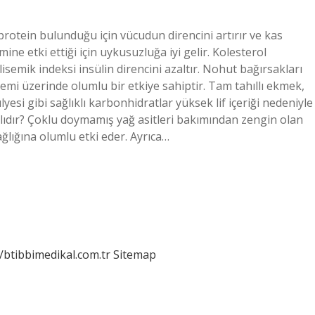
 protein bulunduğu için vücudun direncini artırır ve kas
mine etki ettiği için uykusuzluğa iyi gelir. Kolesterol
isemik indeksi insülin direncini azaltır. Nohut bağırsakları
temi üzerinde olumlu bir etkiye sahiptir. Tam tahıllı ekmek,
esi gibi sağlıklı karbonhidratlar yüksek lif içeriği nedeniyle
alıdır? Çoklu doymamış yağ asitleri bakımından zengin olan
ağlığına olumlu etki eder. Ayrıca…
//btibbimedikal.com.tr
Sitemap