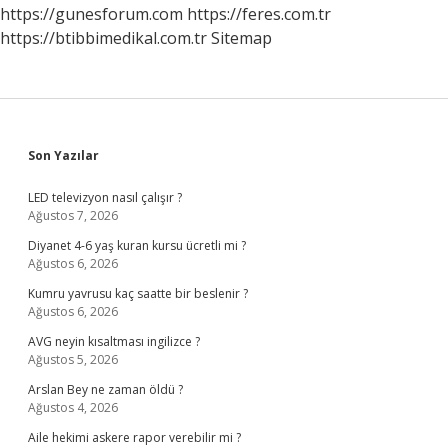
Ne
https://gunesforum.com
https://feres.com.tr
Yapmalıyız
https://btibbimedikal.com.tr
Sitemap
Sidebar
Son Yazılar
LED televizyon nasıl çalışır ?
Ağustos 7, 2026
Diyanet 4-6 yaş kuran kursu ücretli mi ?
Ağustos 6, 2026
Kumru yavrusu kaç saatte bir beslenir ?
Ağustos 6, 2026
AVG neyin kısaltması ingilizce ?
Ağustos 5, 2026
Arslan Bey ne zaman öldü ?
Ağustos 4, 2026
Aile hekimi askere rapor verebilir mi ?