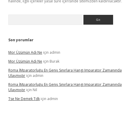
halinde, ilgili içerikler yasal süre içerisinde sitemizden kaldırılacaktır.
Arama
Son yorumlar
Mor Üzümün Adı Ne
için
admin
Mor Üzümün Adı Ne
için
Burak
Roma İMparatorluğu En Geniş Sınırlara Hangi Imparator Zamanında
Ulaşmıştır
için
admin
Roma İMparatorluğu En Geniş Sınırlara Hangi Imparator Zamanında
Ulaşmıştır
için
Nil
Tse Ne Demek Tdk
için
admin