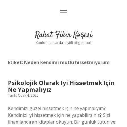
menüyü
Anasayfa
aç
Gizlilik Politikası
Rahat Fikir Köşesi
Yasal Uyarı
Konforlu anlarda keyifli bilgiler bul!
Hakkımızda
Etiket:
Neden kendimi mutlu hissetmiyorum
Psikolojik Olarak Iyi Hissetmek Için
Ne Yapmalıyız
Tarih: Ocak 4, 2025
Kendimizi güzel hissetmek için ne yapmalıyım?
Kendinizi iyi hissetmek için ne yapabilirsiniz? Sizi
ilhamlandıran kitaplar okuyun. Bir günlük tutun ve