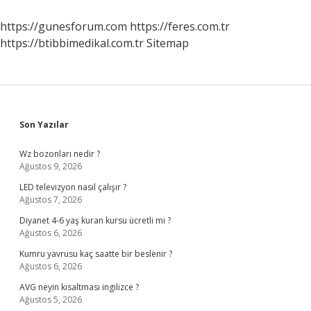
Yapılır
Turkcell
https://gunesforum.com
https://feres.com.tr
https://btibbimedikal.com.tr
Sitemap
Sidebar
Son Yazılar
Wz bozonları nedir ?
Ağustos 9, 2026
LED televizyon nasıl çalışır ?
Ağustos 7, 2026
Diyanet 4-6 yaş kuran kursu ücretli mi ?
Ağustos 6, 2026
Kumru yavrusu kaç saatte bir beslenir ?
Ağustos 6, 2026
AVG neyin kısaltması ingilizce ?
Ağustos 5, 2026