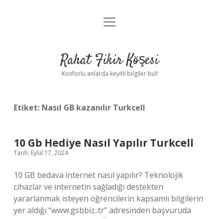
menüyü
Anasayfa
aç
Gizlilik Politikası
Rahat Fikir Köşesi
Yasal Uyarı
Konforlu anlarda keyifli bilgiler bul!
Hakkımızda
Etiket:
Nasıl GB kazanılır Turkcell
10 Gb Hediye Nasıl Yapılır Turkcell
Tarih: Eylül 17, 2024
10 GB bedava internet nasıl yapılır? Teknolojik
cihazlar ve internetin sağladığı destekten
yararlanmak isteyen öğrencilerin kapsamlı bilgilerin
yer aldığı “www.gsbbiz..tr” adresinden başvuruda