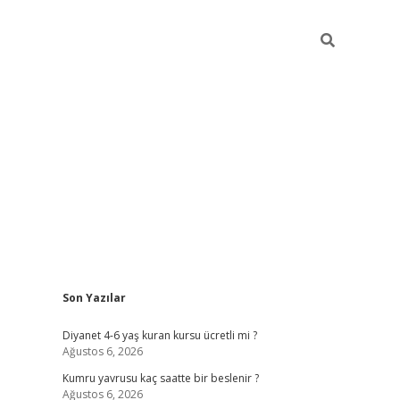
Sidebar
Son Yazılar
ilbet yeni giriş
ilbet yeni giriş
grandoperabet
b
Diyanet 4-6 yaş kuran kursu ücretli mi ?
Ağustos 6, 2026
Kumru yavrusu kaç saatte bir beslenir ?
Ağustos 6, 2026