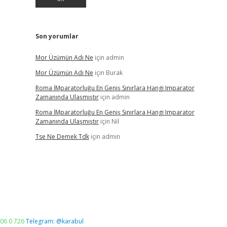
Son yorumlar
Mor Üzümün Adı Ne
için
admin
Mor Üzümün Adı Ne
için
Burak
Roma İMparatorluğu En Geniş Sınırlara Hangi Imparator
Zamanında Ulaşmıştır
için
admin
Roma İMparatorluğu En Geniş Sınırlara Hangi Imparator
Zamanında Ulaşmıştır
için
Nil
Tse Ne Demek Tdk
için
admin
06 0 726
Telegram: @karabul