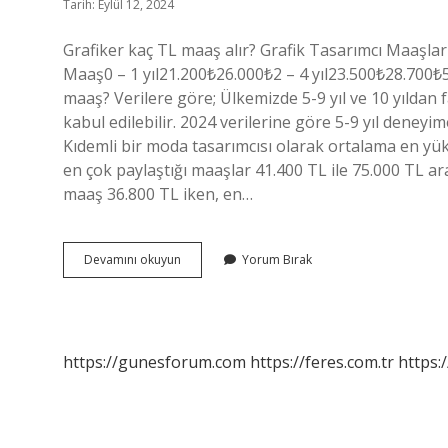
Tarih: Eylül 12, 2024
Grafiker kaç TL maaş alır? Grafik Tasarımcı Maaş
Maaş0 – 1 yıl21.200₺26.000₺2 – 4 yıl23.500₺28.700₺5
maaş? Verilere göre; Ülkemizde 5-9 yıl ve 10 yıldan
kabul edilebilir. 2024 verilerine göre 5-9 yıl deney
Kıdemli bir moda tasarımcısı olarak ortalama en yük
en çok paylaştığı maaşlar 41.400 TL ile 75.000 TL ar
maaş 36.800 TL iken, en…
Bir
Devamını okuyun
Yorum Bırak
Tasarımcı
Ne
Kadar
Maaş
Alır
https://gunesforum.com
https://feres.com.tr
https: