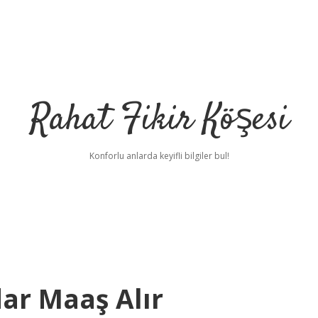
Rahat Fikir Köşesi
Konforlu anlarda keyifli bilgiler bul!
ar Maaş Alır