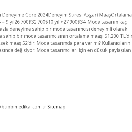
ları Deneyime Göre 2024Deneyim Süresi Asgari MaaşOrtalama
 – 9 yıl26.700₺32.700₺10 yıl +27.900₺34. Moda tasarım kaç
 fazla deneyime sahip bir moda tasarımcısı deneyimli olarak
ime sahip bir moda tasarımcısının ortalama maaşı 51.200 TL’dir
sek maaş 52’dir. Moda tasarımda para var mı? Kullanıcıların
asında değişiyor. Moda tasarımcıları için en düşük paylaşılan
//btibbimedikal.com.tr
Sitemap