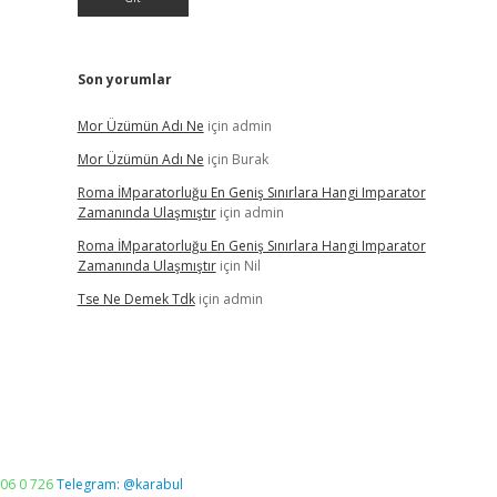
Son yorumlar
Mor Üzümün Adı Ne
için
admin
Mor Üzümün Adı Ne
için
Burak
Roma İMparatorluğu En Geniş Sınırlara Hangi Imparator
Zamanında Ulaşmıştır
için
admin
Roma İMparatorluğu En Geniş Sınırlara Hangi Imparator
Zamanında Ulaşmıştır
için
Nil
Tse Ne Demek Tdk
için
admin
06 0 726
Telegram: @karabul