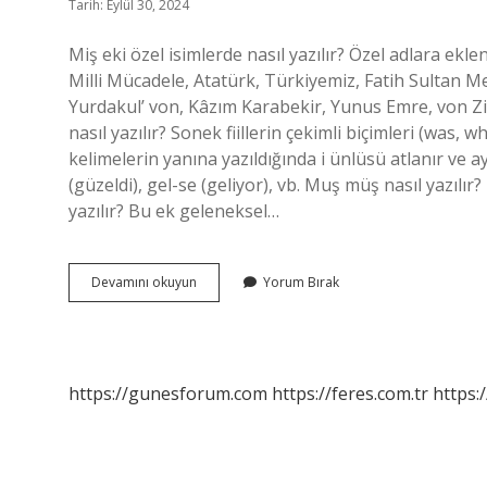
Tarih: Eylül 30, 2024
Miş eki özel isimlerde nasıl yazılır? Özel adlara eklen
Milli Mücadele, Atatürk, Türkiyemiz, Fatih Sultan
Yurdakul’ von, Kâzım Karabekir, Yunus Emre, von Z
nasıl yazılır? Sonek fiillerin çekimli biçimleri (was, 
kelimelerin yanına yazıldığında i ünlüsü atlanır ve 
(güzeldi), gel-se (geliyor), vb. Muş müş nasıl yazılı
yazılır? Bu ek geleneksel…
Miş
Devamını okuyun
Yorum Bırak
Muş
Nasıl
Yazılır
https://gunesforum.com
https://feres.com.tr
https: