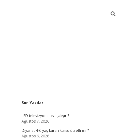
Sidebar
Son Yazılar
ilbet yeni giriş
ilbet yeni giriş
LED televizyon nasıl çalışır ?
Ağustos 7, 2026
Diyanet 4-6 yaş kuran kursu ücretli mi ?
Ağustos 6, 2026