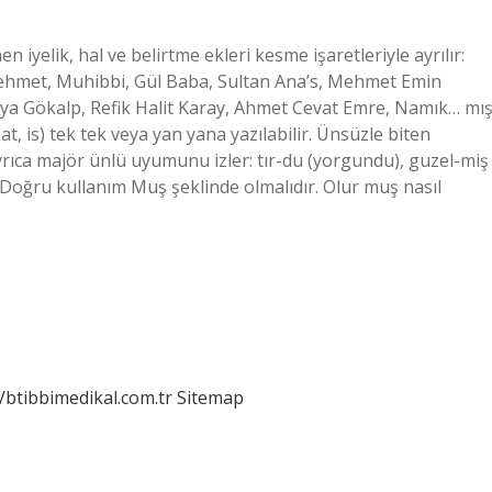
en iyelik, hal ve belirtme ekleri kesme işaretleriyle ayrılır:
 Mehmet, Muhibbi, Gül Baba, Sultan Ana’s, Mehmet Emin
iya Gökalp, Refik Halit Karay, Ahmet Cevat Emre, Namık… mı
what, is) tek tek veya yan yana yazılabilir. Ünsüzle biten
ayrıca majör ünlü uyumunu izler: tır-du (yorgundu), guzel-miş
r? Doğru kullanım Muş şeklinde olmalıdır. Olur muş nasıl
//btibbimedikal.com.tr
Sitemap