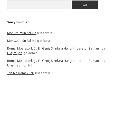
Arama
Son yorumlar
Mor Üzümün Adı Ne
için
admin
Mor Üzümün Adı Ne
için
Burak
Roma İMparatorluğu En Geniş Sınırlara Hangi Imparator Zamanında
Ulaşmıştır
için
admin
Roma İMparatorluğu En Geniş Sınırlara Hangi Imparator Zamanında
Ulaşmıştır
için
Nil
Tse Ne Demek Tdk
için
admin
erabet
betexper