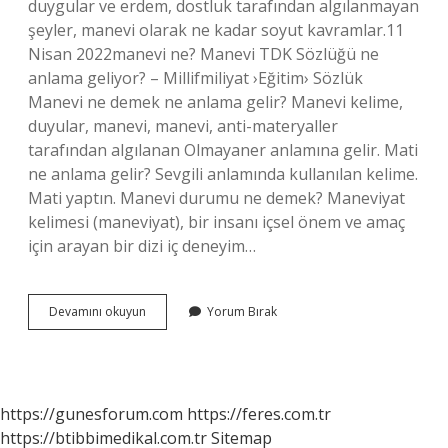
duygular ve erdem, dostluk tarafından algılanmayan
şeyler, manevi olarak ne kadar soyut kavramlar.11
Nisan 2022manevi ne? Manevi TDK Sözlüğü ne
anlama geliyor? – Millifmiliyat ›Eğitim› Sözlük
Manevi ne demek ne anlama gelir? Manevi kelime,
duyular, manevi, manevi, anti-materyaller
tarafından algılanan Olmayaner anlamına gelir. Mati
ne anlama gelir? Sevgili anlamında kullanılan kelime.
Mati yaptın. Manevi durumu ne demek? Maneviyat
kelimesi (maneviyat), bir insanı içsel önem ve amaç
için arayan bir dizi iç deneyim…
Mati
Devamını okuyun
Yorum Bırak
Manevi
Ne
Demek
https://gunesforum.com
https://feres.com.tr
https://btibbimedikal.com.tr
Sitemap