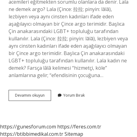
acemileri eğitmekten sorumlu olanlara da denir. Lala
ne demek argo? Lala (Çince: 拉拉; pinyin: lālā),
lezbiyen veya aynı cinsten kadınları ifade eden
aşağılayıcı olmayan bir Çince argo terimidir. Başlıca
Çin anakarasındaki LGBT+ topluluğu tarafından
kullanılır. Lala (Çince: 拉拉; pinyin: lālā), lezbiyen veya
aynı cinsten kadınları ifade eden aşağılayıcı olmayan
bir Çince argo terimidir. Başlıca Çin anakarasındaki
LGBT+ topluluğu tarafından kullanılır. Lala kadın ne
demek? Farsça lâlâ kelimesi “hizmetçi, köle”
anlamlarına gelir; “efendisinin çocuğuna…
Lala
Devamını okuyun
Yorum Bırak
Ne
Demek
Ne
Demek
https://gunesforum.com
https://feres.com.tr
https://btibbimedikal.com.tr
Sitemap