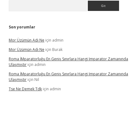
Arama
Son yorumlar
Mor Üzümün Adı Ne
için
admin
Mor Üzümün Adı Ne
için
Burak
Roma İMparatorluğu En Geniş Sınırlara Hangi Imparator Zamanında
Ulaşmıştır
için
admin
Roma İMparatorluğu En Geniş Sınırlara Hangi Imparator Zamanında
Ulaşmıştır
için
Nil
Tse Ne Demek Tdk
için
admin
erabet
betexper