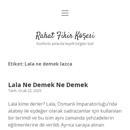
menüyü
Anasayfa
aç
Gizlilik Politikası
Rahat Fikir Köşesi
Yasal Uyarı
Konforlu anlarda keyifli bilgiler bul!
Hakkımızda
Etiket:
Lala ne demek lazca
Lala Ne Demek Ne Demek
Tarih: Ocak 22, 2025
Lala kime derler? Lala, Osmanlı İmparatorluğu’nda
atabey ile eşdeğer olarak sadrazamlar için kullanılan
bir terimdi ve bu isim aynı zamanda şehzadelerin
eğitmenlerine de verildi. Ayrıca saraya alınan