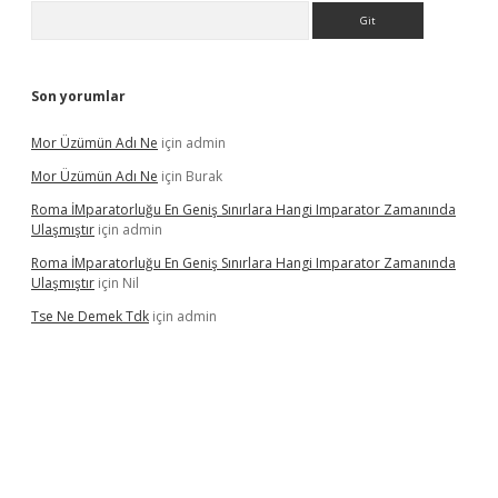
Arama
Son yorumlar
Mor Üzümün Adı Ne
için
admin
Mor Üzümün Adı Ne
için
Burak
Roma İMparatorluğu En Geniş Sınırlara Hangi Imparator Zamanında
Ulaşmıştır
için
admin
Roma İMparatorluğu En Geniş Sınırlara Hangi Imparator Zamanında
Ulaşmıştır
için
Nil
Tse Ne Demek Tdk
için
admin
erabet
betexper