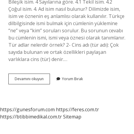
Bileşik isim. 4 Sayılarına göre. 4.1 Tekil isim. 4.2
Çoğul isim. 4. Ad isim nasıl bulunur? Dilimizde isim,
isim ve öznenin eş anlamlısı olarak kullanılır. Türkçe
dilbilgisinde ismi bulmak için cümlenin yüklemine
“ne” veya “kim” soruları sorulur. Bu sorunun cevabı
bu cümlenin ismi, ismi veya öznesi olarak tanımlanır.
Tür adlar nelerdir örnek? 2- Cins adı (tür adı): Çok
sayıda bulunan ve ortak özellikleri paylaşan
varlıklara cins (tür) denir.…
Adlar
Devamını okuyun
Yorum Bırak
Nelerdir
https://gunesforum.com
https://feres.com.tr
https://btibbimedikal.com.tr
Sitemap