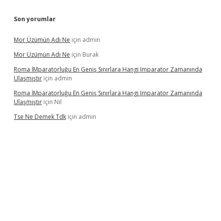
Son yorumlar
Mor Üzümün Adı Ne
için
admin
Mor Üzümün Adı Ne
için
Burak
Roma İMparatorluğu En Geniş Sınırlara Hangi Imparator Zamanında
Ulaşmıştır
için
admin
Roma İMparatorluğu En Geniş Sınırlara Hangi Imparator Zamanında
Ulaşmıştır
için
Nil
Tse Ne Demek Tdk
için
admin
erabet
betexper