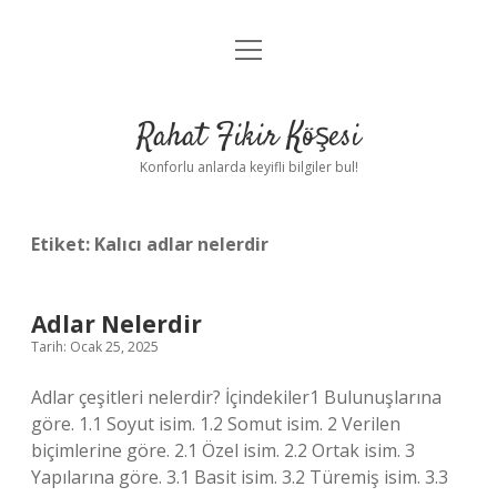
menüyü
Anasayfa
aç
Gizlilik Politikası
Rahat Fikir Köşesi
Yasal Uyarı
Konforlu anlarda keyifli bilgiler bul!
Hakkımızda
Etiket:
Kalıcı adlar nelerdir
Adlar Nelerdir
Tarih: Ocak 25, 2025
Adlar çeşitleri nelerdir? İçindekiler1 Bulunuşlarına
göre. 1.1 Soyut isim. 1.2 Somut isim. 2 Verilen
biçimlerine göre. 2.1 Özel isim. 2.2 Ortak isim. 3
Yapılarına göre. 3.1 Basit isim. 3.2 Türemiş isim. 3.3