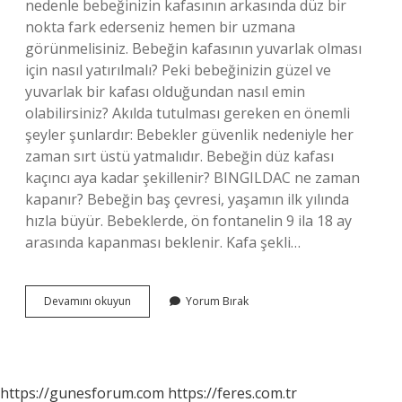
nedenle bebeğinizin kafasının arkasında düz bir
nokta fark ederseniz hemen bir uzmana
görünmelisiniz. Bebeğin kafasının yuvarlak olması
için nasıl yatırılmalı? Peki bebeğinizin güzel ve
yuvarlak bir kafası olduğundan nasıl emin
olabilirsiniz? Akılda tutulması gereken en önemli
şeyler şunlardır: Bebekler güvenlik nedeniyle her
zaman sırt üstü yatmalıdır. Bebeğin düz kafası
kaçıncı aya kadar şekillenir? BINGILDAC ne zaman
kapanır? Bebeğin baş çevresi, yaşamın ilk yılında
hızla büyür. Bebeklerde, ön fontanelin 9 ila 18 ay
arasında kapanması beklenir. Kafa şekli…
Düz
Devamını okuyun
Yorum Bırak
Kafa
Sendromu
Kendiliğinden
Geçer
Mi
https://gunesforum.com
https://feres.com.tr