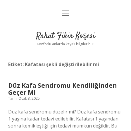
menüyü
Anasayfa
aç
Gizlilik Politikası
Rahat Fikir Köşesi
Yasal Uyarı
Konforlu anlarda keyifli bilgiler bul!
Hakkımızda
Etiket:
Kafatası şekli değiştirilebilir mi
Düz Kafa Sendromu Kendiliğinden
Geçer Mi
Tarih: Ocak 3, 2025
Duz kafa sendromu düzelir mi? Düz kafa sendromu
1 yaşına kadar tedavi edilebilir. Kafatası 1 yaşından
sonra kemikleştiği için tedavi mümkün değildir. Bu