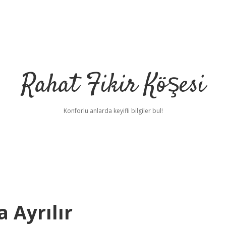
Rahat Fikir Köşesi
Konforlu anlarda keyifli bilgiler bul!
 Ayrılır