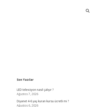
Sidebar
Son Yazılar
ilbet yeni giriş
ilbet yeni giriş
grandoperabet
be
LED televizyon nasıl çalışır ?
Ağustos 7, 2026
Diyanet 4-6 yaş kuran kursu ücretli mi ?
Ağustos 6, 2026