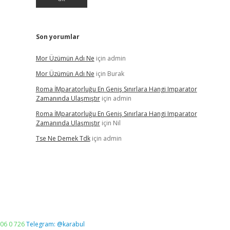
Son yorumlar
Mor Üzümün Adı Ne
için
admin
Mor Üzümün Adı Ne
için
Burak
Roma İMparatorluğu En Geniş Sınırlara Hangi Imparator
Zamanında Ulaşmıştır
için
admin
Roma İMparatorluğu En Geniş Sınırlara Hangi Imparator
Zamanında Ulaşmıştır
için
Nil
Tse Ne Demek Tdk
için
admin
06 0 726
Telegram: @karabul