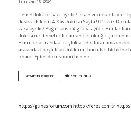
Tarih: Ekim 18, 2024
Temel dokular kaça ayrılır? İnsan vücudunda dört tip
destek dokusu 4. Kas dokusu Sayfa 9 Doku • Dokula
kaça ayrılır? Bağ dokusu 4 gruba ayrılır. Bunlar kan
dokusu en temel dokulardan biri olduğu için önemli
Hücreler arasındaki boşlukları dolduran mezenkimal
arasındaki boşlukları doldurur, hücreleri birbirine
onarır. Epitel dokusunun hemen…
Temel
Devamını okuyun
Yorum Bırak
Bağ
Doku
Kaça
Ayrılır
https://gunesforum.com
https://feres.com.tr
https: